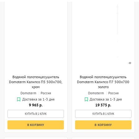
‹
›
Водяной полотенцесушитель
Водяной полотенцесушитель
Domoterm Калипсо П5 500x700,
Domoterm Калипсо П7 500x700
хром
золото
Domoterm
Россия
Domoterm
Россия
Доставка за 1-3 дня
Доставка за 1-3 дня
9 965 р.
19 575 р.
КУПИТЬ В 1 КЛИК
КУПИТЬ В 1 КЛИК
В КОРЗИНУ
В КОРЗИНУ