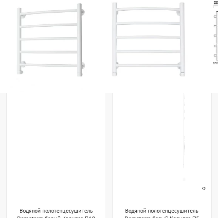
‹
›
Водяной полотенцесушитель
Водяной полотенцесушитель
Domoterm белый Калипсо П10
Domoterm белый Калипсо П5