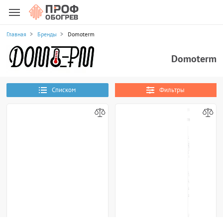
Главная
Бренды
Domoterm
Domoterm
Списком
Фильтры