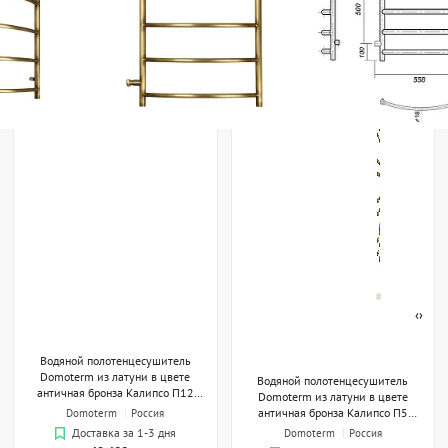
‹
›
Водяной полотенцесушитель
Domoterm из латуни в цвете
Водяной полотенцесушитель
античная бронза Калипсо П12
Domoterm из латуни в цвете
500x985 АБР
античная бронза Калипсо П5
Domoterm
Россия
500x700-500 АБР с бо
Domoterm
Россия
Доставка за 1-3 дня