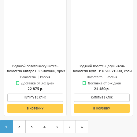
Водяной полотенцесушитель
Водяной полотенцесушитель
Domoterm Квадро П8 500х800, хром
Domoterm Куба П10 500х1000, хром
Domoterm
Россия
Domoterm
Россия
Доставка от 3-х дней
Доставка от 3-х дней
22 875 р.
21 180 р.
КУПИТЬ В 1 КЛИК
КУПИТЬ В 1 КЛИК
В КОРЗИНУ
В КОРЗИНУ
1
2
3
4
5
›
»