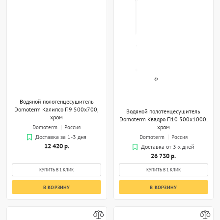
‹
›
Водяной полотенцесушитель
Domoterm Калипсо П9 500x700,
Водяной полотенцесушитель
хром
Domoterm Квадро П10 500х1000,
хром
Domoterm
Россия
Domoterm
Россия
Доставка за 1-3 дня
12 420 р.
Доставка от 3-х дней
26 730 р.
КУПИТЬ В 1 КЛИК
КУПИТЬ В 1 КЛИК
В КОРЗИНУ
В КОРЗИНУ