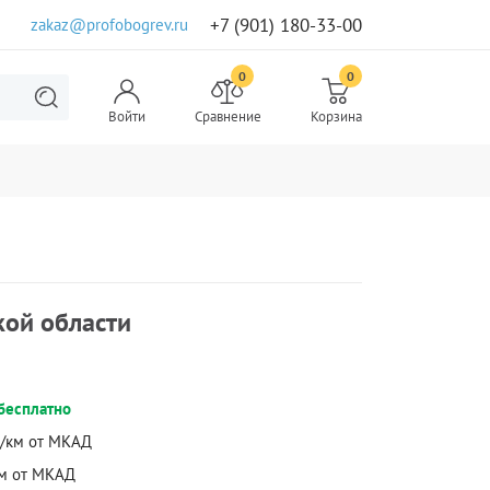
+7 (901) 180-33-00
zakaz@profobogrev.ru
0
0
Войти
Сравнение
Корзина
кой области
бесплатно
б./км от МКАД
/км от МКАД