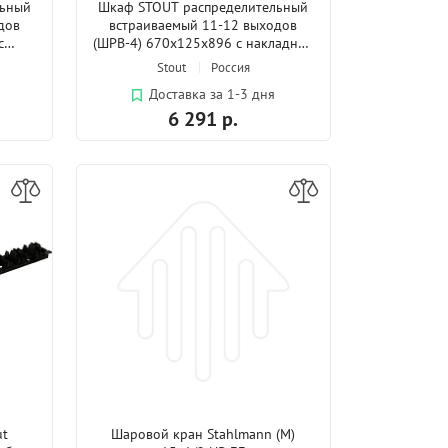
льный
Шкаф STOUT распределительный
дов
встраиваемый 11-12 выходов
с
(ШРВ-4) 670х125х896 с накладной
дверцей
Stout
Россия
Доставка за 1-3 дня
6 291 р.
ut
Шаровой кран Stahlmann (M)