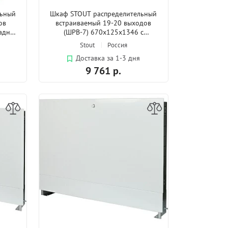
льный
Шкаф STOUT распределительный
ов
встраиваемый 19-20 выходов
ладной
(ШРВ-7) 670х125х1346 с
накладной дверцей
Stout
Россия
Доставка за 1-3 дня
9 761 р.