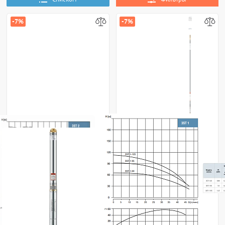
-7%
-7%