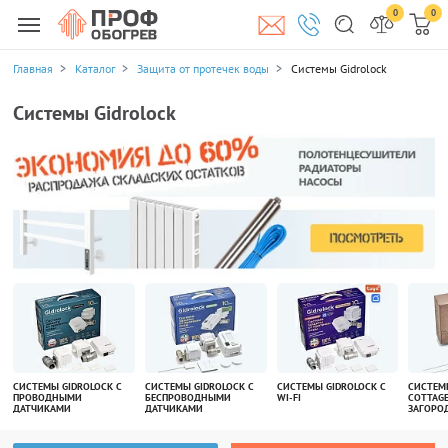
0
0
Главная
Каталог
Защита от протечек воды
Системы Gidrolock
Системы Gidrolock
СИСТЕМЫ GIDROLOCK С
СИСТЕМЫ GIDROLOCK С
СИСТЕМЫ GIDROLOCK С
СИСТЕМ
ПРОВОДНЫМИ
БЕСПРОВОДНЫМИ
WI-FI
COTTAG
ДАТЧИКАМИ
ДАТЧИКАМИ
ЗАГОРО