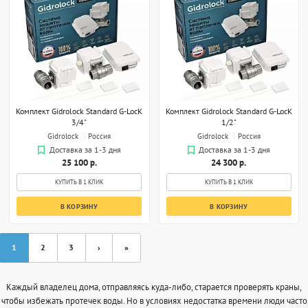
Комплект Gidrоlock Standard G-LocK
Комплект Gidrоlock Standard G-LocK
3/4"
1/2"
Gidrolock
Россия
Gidrolock
Россия
Доставка за 1-3 дня
Доставка за 1-3 дня
25 100 р.
24 300 р.
КУПИТЬ В 1 КЛИК
КУПИТЬ В 1 КЛИК
В КОРЗИНУ
В КОРЗИНУ
1
2
3
›
»
Каждый владелец дома, отправляясь куда-либо, старается проверять краны,
чтобы избежать протечек воды. Но в условиях недостатка времени люди часто