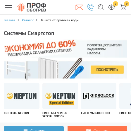
0
0
Главная
Каталог
Защита от протечек воды
Системы Смартстоп
СИСТЕМЫ NEPTUN
СИСТЕМЫ NEPTUN
СИСТЕМЫ GIDROLOCK
СИСТЕМ
SPECIAL EDITION
Списком
Фильтры