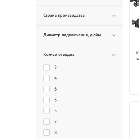
Страна производства
Диаметр подключения, дюйм
К
Кол-во отводов
н
2
4
6
3
5
7
8