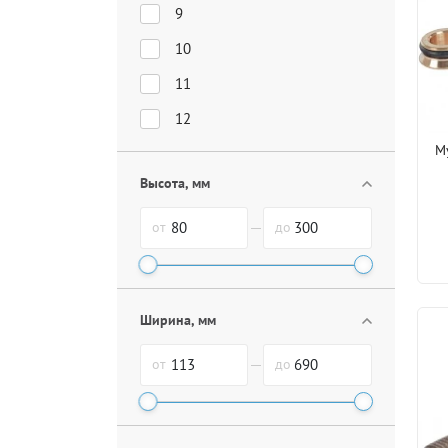
9
10
11
12
М
Высота, мм
от
до
Ширина, мм
от
до