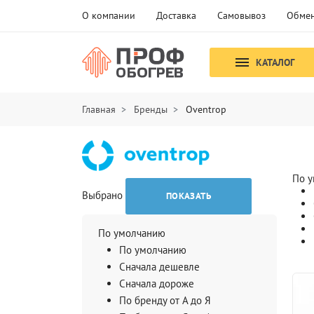
О компании
Доставка
Самовывоз
Обмен
КАТАЛОГ
Главная
Бренды
Oventrop
По 
Выбрано
ПОКАЗАТЬ
По умолчанию
По умолчанию
Сначала дешевле
Сначала дороже
По бренду от А до Я