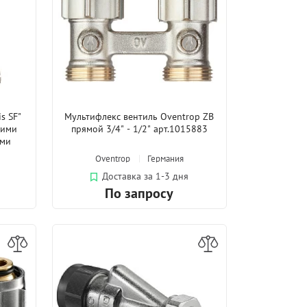
s SF"
Мультифлекс вентиль Oventrop ZB
щими
прямой 3/4" - 1/2" арт.1015883
ами
Oventrop
Германия
Доставка за 1-3 дня
По запросу