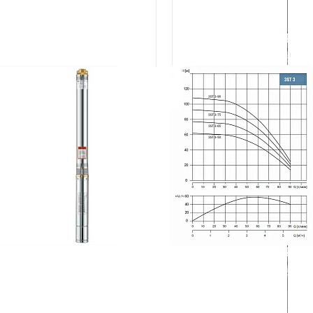
сос скважинный 3" Waterstry 3ST
Насос скважинный 3" Waterst
2-85
3-50
Waterstry
Китай
Waterstry
Китай
Доставка за 1-3 дня
Доставка за 1-3 дня
20 179 р.
17 186 р.