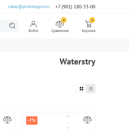
+7 (901) 180-33-00
zakaz@profobogrev.ru
0
0
Войти
Сравнение
Корзина
Waterstry
-7%
-7%