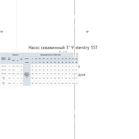
‹
›
‹
›
ry 3ST
Насос скважинный 3" Waterstry 3ST
3-65
Waterstry
Китай
Доставка за 1-3 дня
19 508 р.