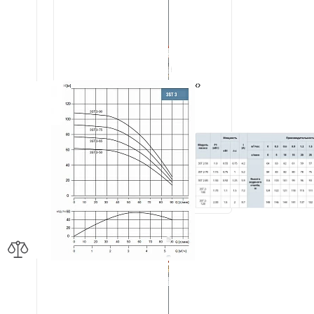
‹
›
‹
›
ry 3ST
Насос скважинный 3" Waterstry 3ST
2-70
Waterstry
Китай
Доставка за 1-3 дня
17 904 р.
Читать далее