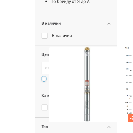
По бренду от Я до А
В наличии
В наличии
Цена, руб.
от
до
Категория
Погружной насос
-
-
Тип