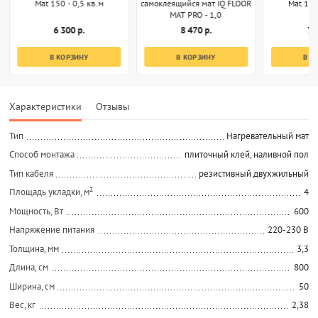
Mat 150 - 0,5 кв.м
самоклеящийся мат IQ FLOOR
Mat 150
MAT PRO - 1,0
6 300 р.
8 470 р.
7 
В КОРЗИНУ
В КОРЗИНУ
В К
Характеристики
Отзывы
Тип
Нагревательный мат
Способ монтажа
плиточный клей, наливной пол
Тип кабеля
резистивный двухжильный
Площадь укладки, м²
4
Мощность, Вт
600
Напряжение питания
220-230 В
Толщина, мм
3,3
Длина, см
800
Ширина, см
50
Вес, кг
2,38