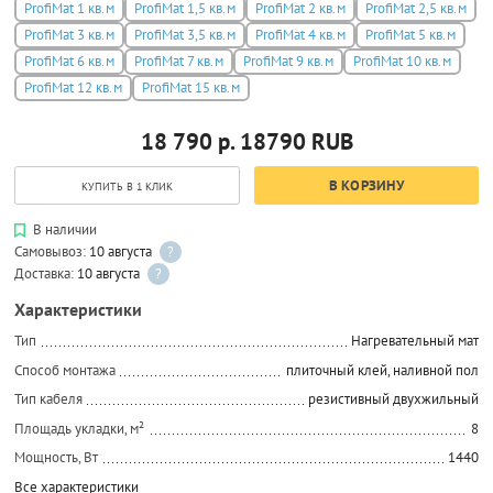
ProfiMat 1 кв.м
ProfiMat 1,5 кв.м
ProfiMat 2 кв.м
ProfiMat 2,5 кв.м
ProfiMat 3 кв.м
ProfiMat 3,5 кв.м
ProfiMat 4 кв.м
ProfiMat 5 кв.м
ProfiMat 6 кв.м
ProfiMat 7 кв.м
ProfiMat 9 кв.м
ProfiMat 10 кв.м
ProfiMat 12 кв.м
ProfiMat 15 кв.м
18 790 р.
18790
RUB
В КОРЗИНУ
КУПИТЬ В 1 КЛИК
В наличии
Самовывоз:
10 августа
?
Доставка:
10 августа
?
Характеристики
Тип
Нагревательный мат
Способ монтажа
плиточный клей, наливной пол
Тип кабеля
резистивный двухжильный
Площадь укладки, м²
8
Мощность, Вт
1440
Все характеристики