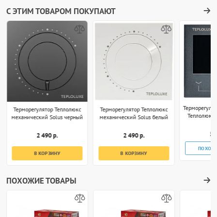
С ЭТИМ ТОВАРОМ ПОКУПАЮТ
Терморегуля
Терморегулятор Теплолюкс
Терморегулятор Теплолюкс
Теплолюкс 
механический Solus черный
механический Solus белый
S
5 
2 490 р.
2 490 р.
ПОХОЖ
В КОРЗИНУ
В КОРЗИНУ
ПОХОЖИЕ ТОВАРЫ