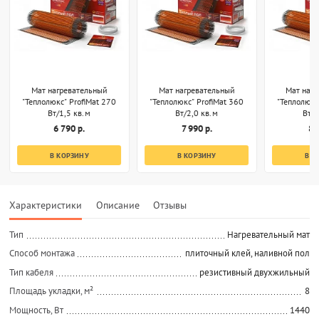
Мат нагревательный
Мат нагревательный
Мат наг
"Теплолюкс" ProfiMat 270
"Теплолюкс" ProfiMat 360
"Теплолюкс
Вт/1,5 кв.м
Вт/2,0 кв.м
Вт/2
6 790 р.
7 990 р.
8 
В КОРЗИНУ
В КОРЗИНУ
В К
Характеристики
Описание
Отзывы
Тип
Нагревательный мат
Способ монтажа
плиточный клей, наливной пол
Тип кабеля
резистивный двухжильный
Площадь укладки, м²
8
Мощность, Вт
1440