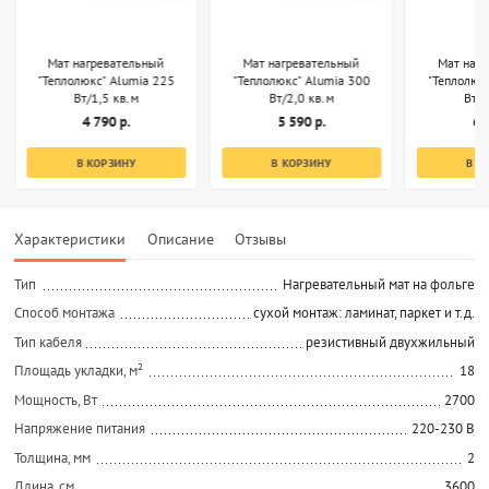
Мат нагревательный
Мат нагревательный
Мат наг
"Теплолюкс" Alumia 225
"Теплолюкс" Alumia 300
"Теплолюк
Вт/1,5 кв.м
Вт/2,0 кв.м
Вт/2
4 790 р.
5 590 р.
6 
В КОРЗИНУ
В КОРЗИНУ
В К
Характеристики
Описание
Отзывы
Тип
Нагревательный мат на фольге
Способ монтажа
сухой монтаж: ламинат, паркет и т.д.
Тип кабеля
резистивный двухжильный
Площадь укладки, м²
18
Мощность, Вт
2700
Напряжение питания
220-230 В
Толщина, мм
2
Длина, см
3600