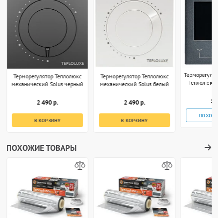
Терморегуля
Терморегулятор Теплолюкс
Терморегулятор Теплолюкс
Теплолюкс 
механический Solus черный
механический Solus белый
S
5 
2 490 р.
2 490 р.
ПОХОЖ
В КОРЗИНУ
В КОРЗИНУ
ПОХОЖИЕ ТОВАРЫ