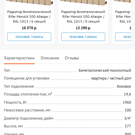
Радиатор биметаллический
Радиатор биметаллический
Радиатор б
Rifar Monolit 500 Айвори /
Rifar Monolit 500 Айвори /
Rifar Monol
RAL 1013 / 6 секций
RAL 1013 / 8 секций
RAL 1013
10 570 р.
13 290 р.
18 
ПОХОЖИЕ ТОВАРЫ
ПОХОЖИЕ ТОВАРЫ
ПОХОЖ
Характеристики
Описание
Отзывы
Тип
Биметаллический монолитный
Помещение для установки
квартира / частный дом
Тип подключения
боковое
Площадь отопления max, м²
19,6
Мощность, Вт
1960
Межосевое расстояние, мм
500
Диаметр подключения, дюйм
3/4"
Высота, мм
577
Ширина, мм
800