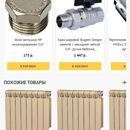
Stout заглушка НР
Кран шаровой Bugatti Oregon
Термоголовка
никелированная 3/4"
прямой с накидной гайкой
M30x1,5 х
3/4", ручка-бабочка,
арт.
арт.03220032
173 р.
1 447 р.
3 
В КОРЗИНУ
В КОРЗИНУ
В К
ПОХОЖИЕ ТОВАРЫ