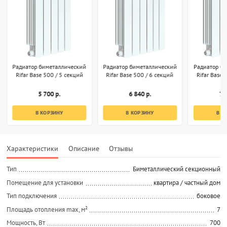
Радиатор биметаллический
Радиатор биметаллический
Радиатор б
Rifar Base 500 / 5 секций
Rifar Base 500 / 6 секций
Rifar Base 
5 700 р.
6 840 р.
7 
В КОРЗИНУ
В КОРЗИНУ
В К
Характеристики
Описание
Отзывы
Тип
Биметаллический секционный
Помещение для установки
квартира / частный дом
Тип подключения
боковое
Площадь отопления max, м²
7
Мощность, Вт
700