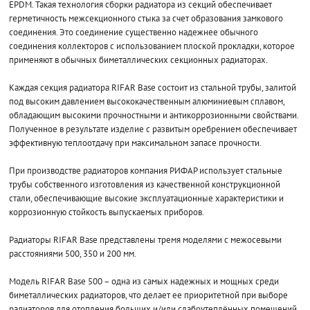
EPDM. Такая технология сборки радиатора из секций обеспечивает
герметичность межсекционного стыка за счет образования замкового
соединения. Это соединение существенно надежнее обычного
соединения коллекторов с использованием плоской прокладки, которое
применяют в обычных биметаллических секционных радиаторах.
Каждая секция радиатора RIFAR Base состоит из стальной трубы, залитой
под высоким давлением высококачественным алюминиевым сплавом,
обладающим высокими прочностными и антикоррозионными свойствами.
Полученное в результате изделие с развитым оребрением обеспечивает
эффективную теплоотдачу при максимальном запасе прочности.
При производстве радиаторов компания РИФАР использует стальные
трубы собственного изготовления из качественной конструкционной
стали, обеспечивающие высокие эксплуатационные характеристики и
коррозионную стойкость выпускаемых приборов.
Радиаторы RIFAR Base представлены тремя моделями с межосевыми
расстояниями 500, 350 и 200 мм.
Модель RIFAR Base 500 – одна из самых надежных и мощных среди
биметаллических радиаторов, что делает ее приоритетной при выборе
радиаторов для отопления больших и/или слабоутеплённых помещений.