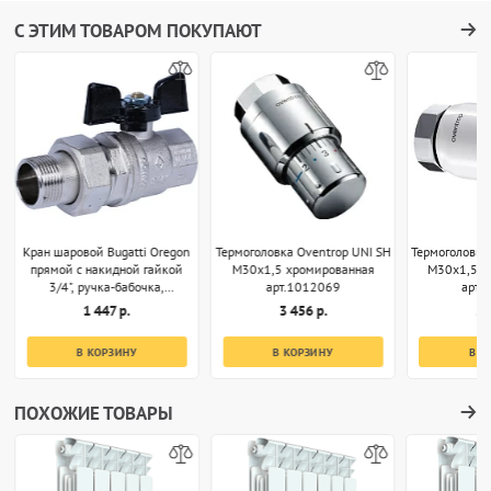
С ЭТИМ ТОВАРОМ ПОКУПАЮТ
Кран шаровой Bugatti Oregon
Термоголовка Oventrop UNI SH
Термоголовка
прямой с накидной гайкой
M30x1,5 хромированная
M30x1,5 б
3/4", ручка-бабочка,
арт.1012069
арт.
арт.03220032
1 447 р.
3 456 р.
2 
В КОРЗИНУ
В КОРЗИНУ
В К
ПОХОЖИЕ ТОВАРЫ