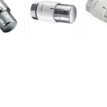
 Oventrop UNI
Термоголовка Oventrop UNI
Термоголовка
ромированная
SH M30x1,5 белая с хромом
SH M30x
012069
арт.1012065
арт.1
6 р.
2 347 р.
2 3
В КОРЗИНУ
В КОРЗИНУ