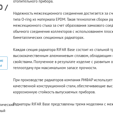
отопительного прибора.
0 /
Надежность межсекционного соединения достигается за сч
типа O-ring из материала EPDM. Такая технология сборки р
межсекционного стыка за счет образования замкового сое
обычного соединения коллекторов с использованием плос
биметаллических секционных радиаторах.
Каждая секция радиатора RIFAR Base состоит из стальной 
высококачественным алюминиевым сплавом, обладающим 
ИЕ
свойствами. Полученное в результате изделие с развитым
РЫ
теплоотдачу при максимальном запасе прочности.
При производстве радиаторов компания РИФАР использует 
качественной конструкционной стали, обеспечивающие выс
коррозионную стойкость выпускаемых приборов.
Радиаторы RIFAR Base представлены тремя моделями с меж
лический
ный