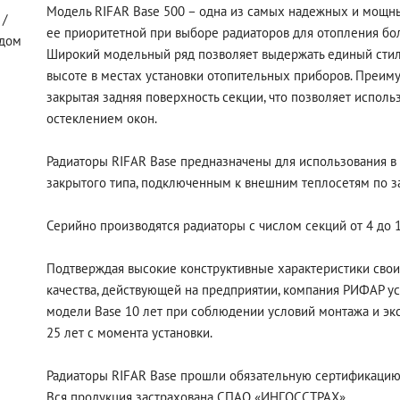
Модель RIFAR Base 500 – одна из самых надежных и мощны
 /
ее приоритетной при выборе радиаторов для отопления б
 дом
Широкий модельный ряд позволяет выдержать единый стил
высоте в местах установки отопительных приборов. Преим
закрытая задняя поверхность секции, что позволяет испол
остеклением окон.
Радиаторы RIFAR Base предназначены для использования в
закрытого типа, подключенным к внешним теплосетям по 
Серийно производятся радиаторы с числом секций от 4 до 1
Подтверждая высокие конструктивные характеристики свои
качества, действующей на предприятии, компания РИФАР ус
модели Base 10 лет при соблюдении условий монтажа и экс
25 лет с момента установки.
Радиаторы RIFAR Base прошли обязательную сертификацию 
Вся продукция застрахована СПАО «ИНГОССТРАХ».