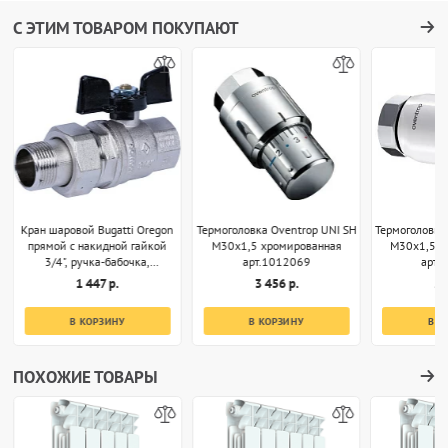
С ЭТИМ ТОВАРОМ ПОКУПАЮТ
Кран шаровой Bugatti Oregon
Термоголовка Oventrop UNI SH
Термоголовка
прямой с накидной гайкой
M30x1,5 хромированная
M30x1,5 б
3/4", ручка-бабочка,
арт.1012069
арт.
арт.03220032
1 447 р.
3 456 р.
2 
В КОРЗИНУ
В КОРЗИНУ
В К
ПОХОЖИЕ ТОВАРЫ