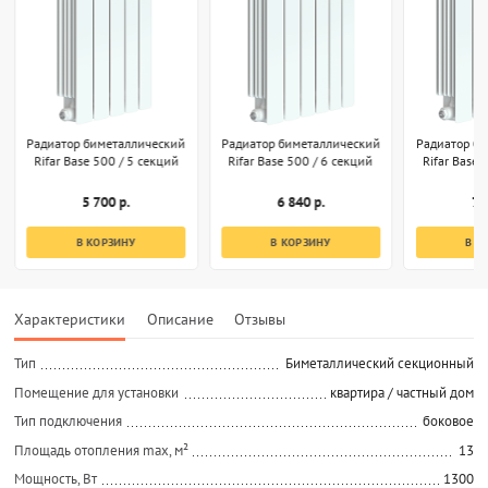
Радиатор биметаллический
Радиатор биметаллический
Радиатор б
Rifar Base 500 / 5 секций
Rifar Base 500 / 6 секций
Rifar Base 
5 700 р.
6 840 р.
7 
В КОРЗИНУ
В КОРЗИНУ
В К
Характеристики
Описание
Отзывы
Тип
Биметаллический секционный
Помещение для установки
квартира / частный дом
Тип подключения
боковое
Площадь отопления max, м²
13
Мощность, Вт
1300