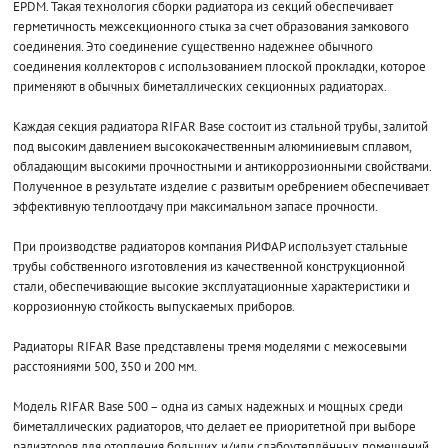
EPDM. Такая технология сборки радиатора из секций обеспечивает
герметичность межсекционного стыка за счет образования замкового
соединения. Это соединение существенно надежнее обычного
соединения коллекторов с использованием плоской прокладки, которое
применяют в обычных биметаллических секционных радиаторах.
Каждая секция радиатора RIFAR Base состоит из стальной трубы, залитой
под высоким давлением высококачественным алюминиевым сплавом,
обладающим высокими прочностными и антикоррозионными свойствами.
Полученное в результате изделие с развитым оребрением обеспечивает
эффективную теплоотдачу при максимальном запасе прочности.
При производстве радиаторов компания РИФАР использует стальные
трубы собственного изготовления из качественной конструкционной
стали, обеспечивающие высокие эксплуатационные характеристики и
коррозионную стойкость выпускаемых приборов.
Радиаторы RIFAR Base представлены тремя моделями с межосевыми
расстояниями 500, 350 и 200 мм.
Модель RIFAR Base 500 – одна из самых надежных и мощных среди
биметаллических радиаторов, что делает ее приоритетной при выборе
радиаторов для отопления больших и/или слабоутеплённых помещений.