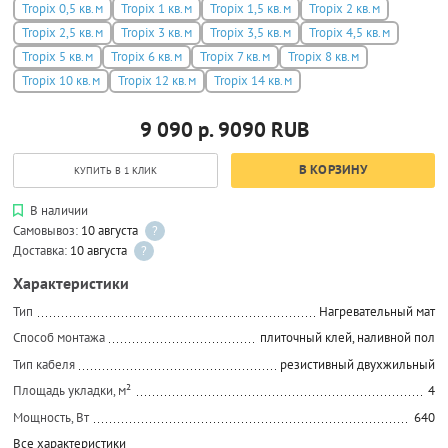
Tropix 0,5 кв.м
Tropix 1 кв.м
Tropix 1,5 кв.м
Tropix 2 кв.м
Tropix 2,5 кв.м
Tropix 3 кв.м
Tropix 3,5 кв.м
Tropix 4,5 кв.м
Tropix 5 кв.м
Tropix 6 кв.м
Tropix 7 кв.м
Tropix 8 кв.м
Tropix 10 кв.м
Tropix 12 кв.м
Tropix 14 кв.м
9 090 р.
9090
RUB
В КОРЗИНУ
КУПИТЬ В 1 КЛИК
В наличии
Самовывоз:
10 августа
?
Доставка:
10 августа
?
Характеристики
Тип
Нагревательный мат
Способ монтажа
плиточный клей, наливной пол
Тип кабеля
резистивный двухжильный
Площадь укладки, м²
4
Мощность, Вт
640
Все характеристики