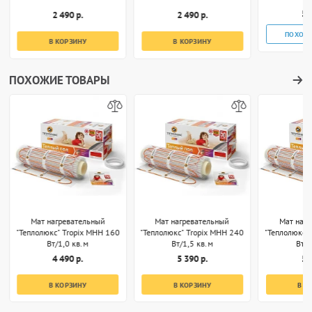
5 
2 490 р.
2 490 р.
ПОХОЖ
В КОРЗИНУ
В КОРЗИНУ
ПОХОЖИЕ ТОВАРЫ
Мат нагревательный
Мат нагревательный
Мат наг
"Теплолюкс" Tropix МНН 160
"Теплолюкс" Tropix МНН 240
"Теплолюкс"
Вт/1,0 кв.м
Вт/1,5 кв.м
Вт/2
4 490 р.
5 390 р.
5 
В КОРЗИНУ
В КОРЗИНУ
В К