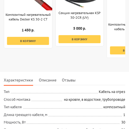
Секция нагревательная KSP
Композитный нагревательный
30-2CR (UV)
кабель Decker KS 30-2 CT
Композитный
5 000 р.
кабель K
1 450 р.
В КОРЗИНУ
4
В КОРЗИНУ
В К
Характеристики
Описание
Отзывы
Тип
Кабель на отрез
Способ монтажа
на кровле, в водостоке, трубопроводе
Тип кабеля
композитный
Длина греющего кабеля, м
1
Мощность, Вт
30