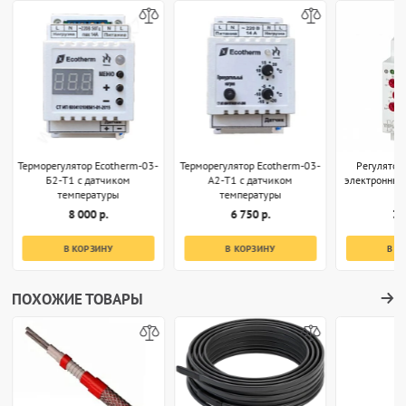
Терморегулятор Ecotherm-03-
Терморегулятор Ecotherm-03-
Регулятор
Б2-T1 с датчиком
А2-T1 с датчиком
электронный
температуры
температуры
8 000 р.
6 750 р.
3 
В КОРЗИНУ
В КОРЗИНУ
В К
ПОХОЖИЕ ТОВАРЫ