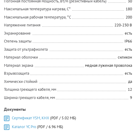
Погонная постоянная мощность, Вт/м (резистивный кабель)
30
Максимальная температура нагрева, С°
180
Максимальная рабочая температура, °C
200
Напряжение питания
220-230 В
Экранирование
есть
Степень защиты
IP66
Защита от ультрафиолета
есть
Материал оболочки
силикон
Материал экрана
медная луженая проволока
Взрывозащита
есть
Химически стойкий
да
Толщина греющего кабеля, мм
12
Ширина греющего кабеля, мм
9
Документы
Сертификат YSM, KHX
(PDF / 5.02 МБ)
Каталог YC Pro
(PDF / 6.96 МБ)