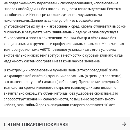
не подверженность перегревам и самопересечениям, использование
нарезок любой длины без потери мощности тепловыделения. Режется
в любом месте. Место среза изолируется термоусадочными
наконечниками. Данное изделие устойчиво к воздействию
ультрафиолетовых лучей и агрессивных сред. Кабель отличается высокой
гибкостью, в результате чего минимальный радиус изгиба отсутствует.
Универсален и прост в применении. Монтаж быстр и лёгок даже без
специальных инструментов и профессиональных навыков. Минимальная
температура монтажа −60°C позволяет устанавливать его в условиях
экстремально низких температур: в местностях с суровым климатом, где
надежность систем обогрева имеет критическое значение.
В конструкции использованы лужёная медь (в токопроводящей жиле
и экранирующей оплётке), хромоникелевая нить (в греющем элементе),
высокотемпературный силикон (в оболочке). Применение передовой
технологии хромоникелевого покрытия токоведущих жил позволяет
значительно сокращать объем матрицы без ущерба ее свойствам. Это
способствует экономии себестоимости, повышению эффективности
кабеля, гарантийный срок эксплуатации которого составляет 10 лет.
С ЭТИМ ТОВАРОМ ПОКУПАЮТ