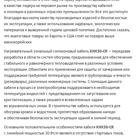
в качестве лидера на мировом рынке по производству кабелей
и изоляции в различных отраслях промышленности. Всё это достигнуто
благодаря высокому качеству производимых изделий и безопасностью
их эксплуатации, а также использованию надёжных, экологических
материалов и выверенной годами ценовой политике. Достаточно сказать,
что аналоговые товары из Европы и США стоят на порядок выше
южнокорейских.
Нагревательный зональный силиконовый кабель
KHX30-CR
— передовая
разработка в области систем обогрева, предназначенная для обеспечения
стабильного и равномерного тепловыделения в различных условиях
эксплуатации. Объектами его применения для защиты от замерзания или
поддержания требуемой температуры являются трубопроводы и ёмкости
(резервуары), различные инженерные системы. С помощью данного
кабеля в процессе электрообогрева поддерживается необходимая
температура жидкостей с предотвращением их загустевания или
кристаллизации, а также решаются всевозможные задачи
во взрывоопасных зонах. В строительстве кабель используется для
обогрева кровли и водостоков, препятствуя образованию наледи
и обеспечивая безопасность эксплуатации зданий в зимний период.
Основными положительными особенностями кабеля
KHX30-CR
с линейной мощностью 30 Вт/м являются отсутствие стартовых токов,