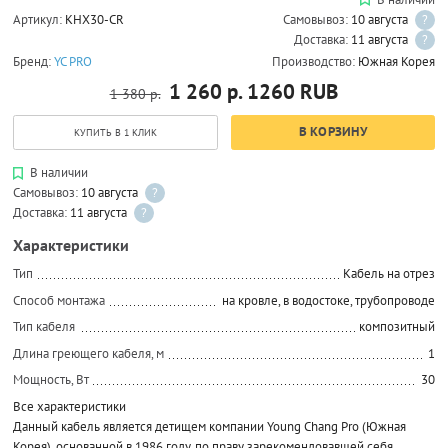
Артикул:
KHX30-CR
Самовывоз:
10 августа
?
Доставка:
11 августа
?
Бренд:
YC PRO
Производство:
Южная Корея
1 260 р.
1260
RUB
1 380 р.
В КОРЗИНУ
КУПИТЬ В 1 КЛИК
В наличии
Самовывоз:
10 августа
?
Доставка:
11 августа
?
Характеристики
Тип
Кабель на отрез
Способ монтажа
на кровле, в водостоке, трубопроводе
Тип кабеля
композитный
Длина греющего кабеля, м
1
Мощность, Вт
30
Все характеристики
Данный кабель является детищем компании Young Chang Pro (Южная
Корея), основанной в 1986 году, по праву зарекомендовавшей себя