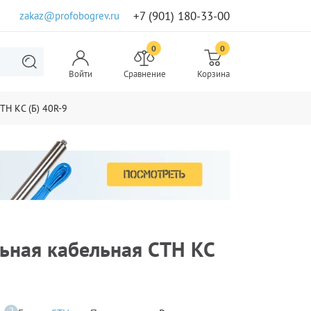
+7 (901) 180-33-00
zakaz@profobogrev.ru
0
0
Войти
Сравнение
Корзина
ТН КС (Б) 40R-9
льная кабельная СТН КС