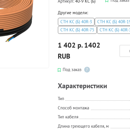
Под зака
Артикул:
40-9 КС (Б)
Другие модели:
СТН КС (Б) 40R-3
СТН КС (Б) 40R-1
СТН КС (Б) 40R-75
СТН КС (Б) 40R-
1 402 р.
1402
RUB
Под заказ
?
Характеристики
Тип
Способ монтажа
Тип кабеля
Длина греющего кабеля, м