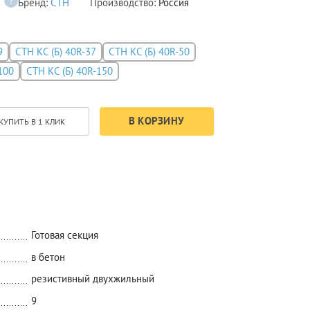
з
?
Бренд:
СТН
Производство:
Россия
9
СТН КС (Б) 40R-37
СТН КС (Б) 40R-50
100
СТН КС (Б) 40R-150
В КОРЗИНУ
КУПИТЬ В 1 КЛИК
Готовая секция
в бетон
резистивный двухжильный
9