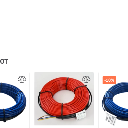
АЮТ
-10%