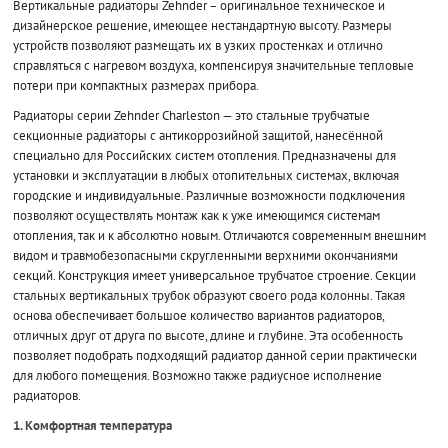
Вертикальные радиаторы Zehnder – оригинальное техническое и
дизайнерское решение, имеющее нестандартную высоту. Размеры
устройств позволяют размещать их в узких простенках и отлично
справляться с нагревом воздуха, компенсируя значительные тепловые
потери при компактных размерах прибора.
Радиаторы серии Zehnder Charleston — это стальные трубчатые
секционные радиаторы с антикоррозийной защитой, нанесённой
специально для Российских систем отопления. Предназначены для
установки и эксплуатации в любых отопительных системах, включая
городские и индивидуальные. Различные возможности подключения
позволяют осуществлять монтаж как к уже имеющимся системам
отопления, так и к абсолютно новым. Отличаются современным внешним
видом и травмобезопасными скругленными верхними окончаниями
секций. Конструкция имеет универсальное трубчатое строение. Секции
стальных вертикальных трубок образуют своего рода колонны. Такая
основа обеспечивает большое количество вариантов радиаторов,
отличных друг от друга по высоте, длине и глубине. Эта особенность
позволяет подобрать подходящий радиатор данной серии практически
для любого помещения. Возможно также радиусное исполнение
радиаторов.
1. Комфортная температура