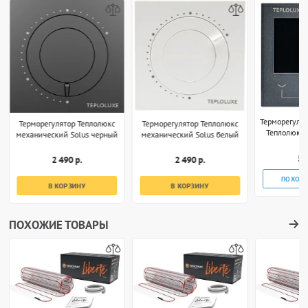
Терморегуля
Терморегулятор Теплолюкс
Терморегулятор Теплолюкс
Теплолюкс 
механический Solus черный
механический Solus белый
S
5 
2 490 р.
2 490 р.
ПОХОЖ
В КОРЗИНУ
В КОРЗИНУ
ПОХОЖИЕ ТОВАРЫ