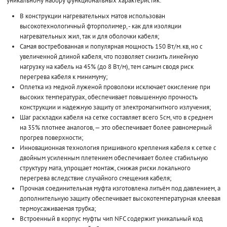
уникальному набору функциональных характеристик:
В конструкции нагревательных матов использован
высокотехнологичный фторполимер, - как для изоляции
нагревательных жил, так и для оболочки кабеля;
Самая востребованная и популярная мощность 150 Вт/м.кв, но с
увеличенной длиной кабеля, что позволяет снизить линейную
нагрузку на кабель на 45% (до 8 Вт/м), тем самым сводя риск
перегрева кабеля к минимуму;
Оплетка из медной луженой проволоки исключает окисление при
высоких температурах, обеспечивает повышенную прочность
конструкции и надежную защиту от электромагнитного излучения;
Шаг раскладки кабеля на сетке составляет всего 5см, что в среднем
на 35% плотнее аналогов, — это обеспечивает более равномерный
прогрев поверхности;
Инновационная технология пришивного крепления кабеля к сетке с
двойным усиленным плетением обеспечивает более стабильную
структуру мата, упрощает монтаж, снижая риски локального
перегрева вследствие случайного смещения кабеля;
Прочная соединительная муфта изготовлена литьём под давлением, а
дополнительную защиту обеспечивает высокотемпературная клеевая
термоусаживаемая трубка;
Встроенный в корпус муфты чип NFC содержит уникальный код