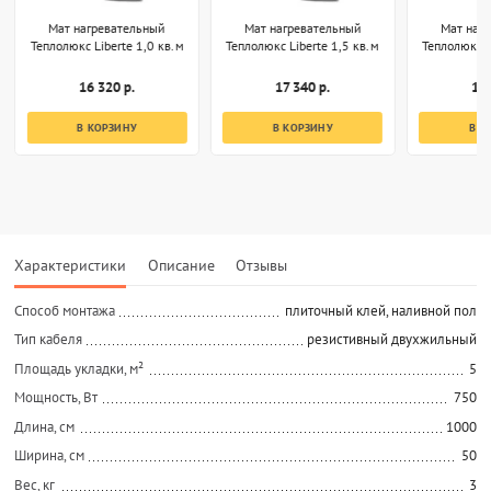
Мат нагревательный
Мат нагревательный
Мат наг
Теплолюкс Liberte 1,0 кв.м
Теплолюкс Liberte 1,5 кв.м
Теплолюкс L
16 320 р.
17 340 р.
18 
В КОРЗИНУ
В КОРЗИНУ
В К
Характеристики
Описание
Отзывы
Способ монтажа
плиточный клей, наливной пол
Тип кабеля
резистивный двухжильный
Площадь укладки, м²
5
Мощность, Вт
750
Длина, см
1000
Ширина, см
50
Вес, кг
3