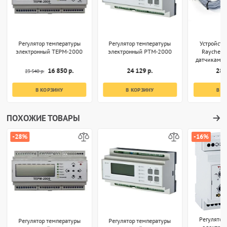
Регулятор температуры
Регулятор температуры
Устройств
электронный ТЕРМ-2000
электронный РТМ-2000
Raychem 
датчиками 
вла
16 850 р.
24 129 р.
287
23 540 р.
В КОРЗИНУ
В КОРЗИНУ
В К
ПОХОЖИЕ ТОВАРЫ
-28%
-16%
Регулятор
Регулятор температуры
Регулятор температуры