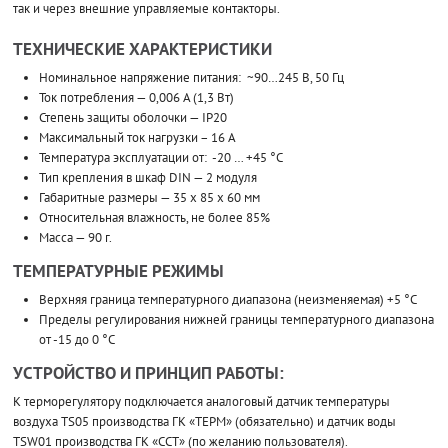
так и через внешние управляемые контакторы.
ТЕХНИЧЕСКИЕ ХАРАКТЕРИСТИКИ
Номинальное напряжение питания: ~90…245 В, 50 Гц
Ток потребления — 0,006 А (1,3 Вт)
Степень защиты оболочки — IP20
Максимальный ток нагрузки – 16 А
Температура эксплуатации от: -20 … +45 °С
Тип крепления в шкаф DIN — 2 модуля
Габаритные размеры — 35 х 85 х 60 мм
Относительная влажность, не более 85%
Масса — 90 г.
ТЕМПЕРАТУРНЫЕ РЕЖИМЫ
Верхняя граница температурного диапазона (неизменяемая) +5 °С
Пределы регулирования нижней границы температурного диапазона
от -15 до 0 °С
УСТРОЙСТВО И ПРИНЦИП РАБОТЫ:
К терморегулятору подключается аналоговый датчик температуры
воздуха TS05 производства ГК «ТЕРМ» (обязательно) и датчик воды
TSW01 производства ГК «ССТ» (по желанию пользователя).