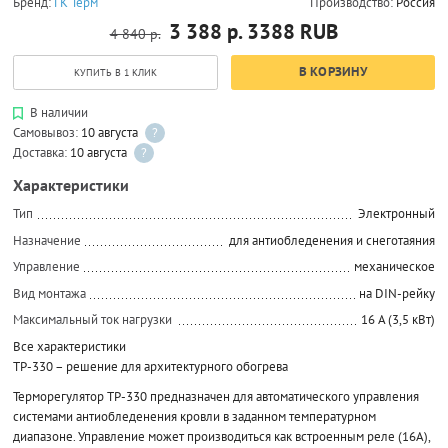
Бренд:
ГК Терм
Производство:
Россия
3 388 р.
3388
RUB
4 840 р.
В КОРЗИНУ
КУПИТЬ В 1 КЛИК
В наличии
Самовывоз:
10 августа
?
Доставка:
10 августа
?
Характеристики
Тип
Электронный
Назначение
для антиобледенения и снеготаяния
Управление
механическое
Вид монтажа
на DIN-рейку
Максимальный ток нагрузки
16 А (3,5 кВт)
Все характеристики
ТР-330 – решение для архитектурного обогрева
Терморегулятор ТР-330 предназначен для автоматического управления
системами антиобледенения кровли в заданном температурном
диапазоне. Управление может производиться как встроенным реле (16А),