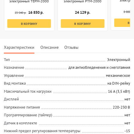
электро
электронный ТЕРМ-2000
электронный РТМ-2000
8 800 р.
16 850 р.
24 129 р.
23 540 р.
В К
В КОРЗИНУ
В КОРЗИНУ
Характеристики
Описание
Отзывы
Тип
Электронный
Назначение
для антиобледенения и снеготаяния
Управление
механическое
Вид монтажа
на DIN-рейку
Максимальный ток нагрузки
16 А (3,5 кВт)
Дисплей
нет
Напряжение питания
220-230 В
Программирование (таймер)
нет
Датчик в комплекте
нет
Нижний предел регулирования температуры
-15