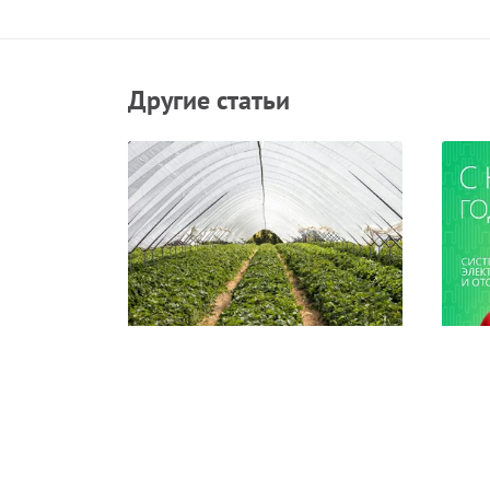
Другие статьи
Как увеличить урожай и
Позд
защитить его от заморозков
наст
и Ро
Каждый из нас невольно вспоминает
нетленную строку Есенина, ожидая
ЧИТАТЬ