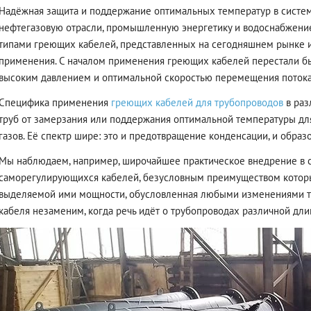
Надёжная защита и поддержание оптимальных температур в систем
нефтегазовую отрасли, промышленную энергетику и водоснабжени
типами греющих кабелей, представленных на сегодняшнем рынке 
применения. С началом применения греющих кабелей перестали б
высоким давлением и оптимальной скоростью перемещения потока
Специфика применения
греющих кабелей для трубопроводов
в раз
труб от замерзания или поддержания оптимальной температуры дл
газов. Её спектр шире: это и предотвращение конденсации, и образо
Мы наблюдаем, например, широчайшее практическое внедрение в 
саморегулирующихся кабелей, безусловным преимуществом которы
выделяемой ими мощности, обусловленная любыми изменениями т
кабеля незаменим, когда речь идёт о трубопроводах различной дл