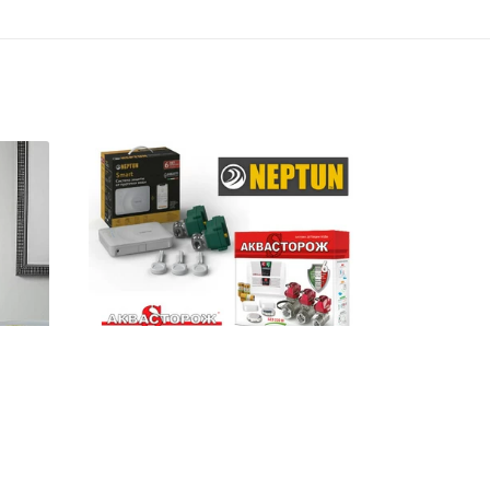
ние
Сравнение систем защиты
от протечек воды «Нептун»
и «Аквасторож»
ровень
анию
Протечки воды