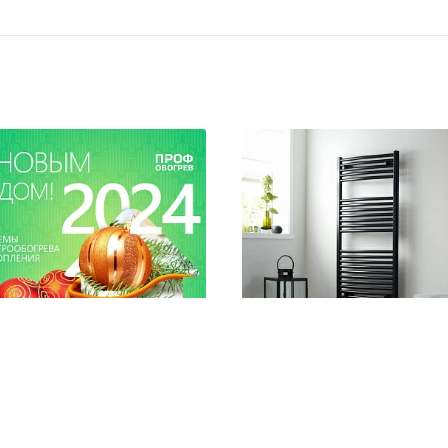
равляем с
Установка и подключе
упающим Новым годом
полотенцесушителя
ждеством!
Слабая вентиляция, высокий у
влажности приводят к образов
 ДАЛЕЕ
26 / 12 / 2023