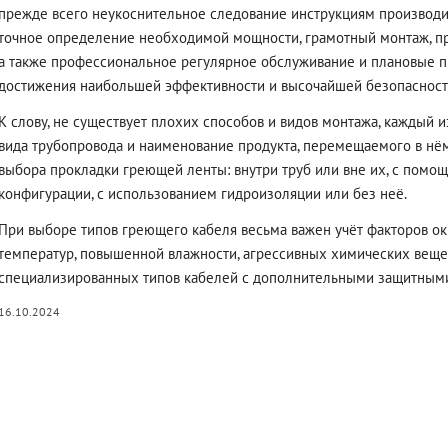
прежде всего неукоснительное следование инструкциям производи
точное определение необходимой мощности, грамотный монтаж, п
а также профессиональное регулярное обслуживание и плановые п
достижения наибольшей эффективности и высочайшей безопасност
К слову, не существует плохих способов и видов монтажа, каждый 
вида трубопровода и наименование продукта, перемещаемого в нём
выбора прокладки греющей ленты: внутри труб или вне их, с помо
конфигурации, с использованием гидроизоляции или без неё.
При выборе типов греющего кабеля весьма важен учёт факторов о
температур, повышенной влажности, агрессивных химических веще
специализированных типов кабелей с дополнительными защитными
16.10.2024