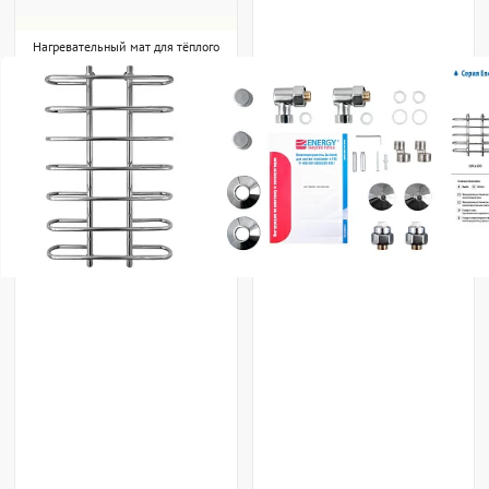
Нагревательный мат для тёплого
пола Energy мат 8,80 - 1400 Вт
Energy
Чехия
Доставка за 1-3 дня
29 430 р.