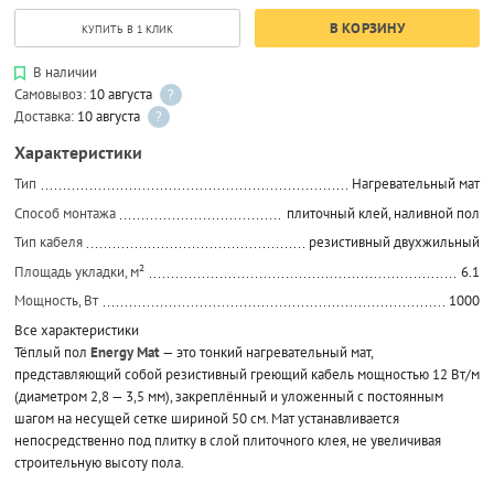
В КОРЗИНУ
КУПИТЬ В 1 КЛИК
В наличии
Самовывоз:
10 августа
?
Доставка:
10 августа
?
Характеристики
Тип
Нагревательный мат
Способ монтажа
плиточный клей, наливной пол
Тип кабеля
резистивный двухжильный
Площадь укладки, м²
6.1
Мощность, Вт
1000
Все характеристики
Тёплый пол
Energy Mat
— это тонкий нагревательный мат,
представляющий собой резистивный греющий кабель мощностью 12 Вт/м
(диаметром 2,8 — 3,5 мм), закреплённый и уложенный с постоянным
шагом на несущей сетке шириной 50 см. Мат устанавливается
непосредственно под плитку в слой плиточного клея, не увеличивая
строительную высоту пола.