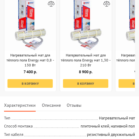
Нагревательный мат для
Нагервательный мат для
Нагревате
тёплого пола Energy мат 0,8 -
тёплого пола Energy мат 1,30 -
тёплого пола 
130 Вт
210 Вт
2
7 400 р.
8 900 р.
9 
В КОРЗИНУ
В КОРЗИНУ
В К
Характеристики
Описание
Отзывы
Тип
Нагревательный мат
Способ монтажа
плиточный клей, наливной пол
Тип кабеля
резистивный двухжильный