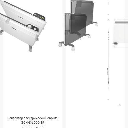
‹
›
Конвектор электрический Zanussi
ZCH/S-1000 ER