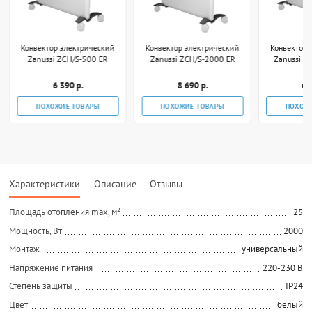
Конвектор электрический
Конвектор электрический
Конвектор 
Zanussi ZCH/S-500 ER
Zanussi ZCH/S-2000 ER
Zanussi Z
6 390 р.
8 690 р.
6 
ПОХОЖИЕ ТОВАРЫ
ПОХОЖИЕ ТОВАРЫ
ПОХОЖ
Характеристики
Описание
Отзывы
Площадь отопления max, м²
25
Мощность, Вт
2000
Монтаж
универсальный
Напряжение питания
220-230 В
Степень защиты
IP24
Цвет
белый