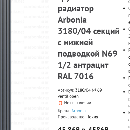
радиатор
Arbonia
3180/04 секций
с нижней
подводкой N69
1/2 антрацит
RAL 7016
Артикул:
3180/04 № 69
ventil oben
Нет в наличии
и
Бренд:
Arbonia
Производство:
Чехия
45 869 р.
45869