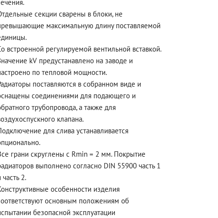
сечения.
Отдельные секции сварены в блоки, не
превышающие максимальную длину поставляемой
единицы.
Со встроенной регулируемой вентильной вставкой.
Значение kV предустанавлено на заводе и
настроено по тепловой мощности.
Радиаторы поставляются в собранном виде и
оснащены соединениями для подающего и
обратного трубопровода, а также для
воздухоспускного клапана.
Подключение для слива устанавливается
опционально.
Все грани скруглены с Rmin = 2 мм. Покрытие
радиаторов выполнено согласно DIN 55900 часть 1
 часть 2.
Конструктивные особенности изделия
соответствуют основным положениям об
испытании безопасной эксплуатации