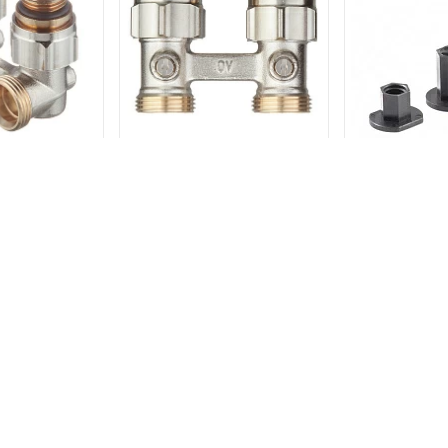
кс вентиль
Мультифлекс вентиль
Упор нижн
гловой 3/4" -
Oventrop ZB прямой 3/4" -
регулируем
.1015884
1/2" арт.1015883
графитовы
7
2 р.
3 132 р.
19
 ТОВАРЫ
В КОРЗИНУ
В КОРЗИНУ