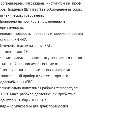
обогревателей. Награждены институтом им. проф.
д-ра Пилднера (Штутгарт) за соблюдение высоких
гигиенических требований.
Проверено на прочность по давлению и
герметичность.
Тепловая мощность проверена и зарегистрирована
согласно EN 442.
Отмечены знаком качества RAL.
Соответствуют CE.
Монтаж радиаторов может осуществляться только
в закрытой независимой системе отопления.
Категорически запрещается инсталлировать
отопительный прибор в системе горячего
водоснабжения (ГВС).
Максимально допустимая рабочая температура:
110 °C Макс. рабочее давление: 2-6-трубчатые
радиаторы 10 бар / 1000 кПа
Надежно упакованы для транспортировки.