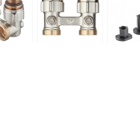
кс вентиль
Мультифлекс вентиль
Упор нижн
гловой 3/4" -
Oventrop ZB прямой 3/4" -
регулируем
.1015884
1/2" арт.1015883
графитовы
7
2 р.
3 132 р.
19
 ТОВАРЫ
В КОРЗИНУ
В КОРЗИНУ