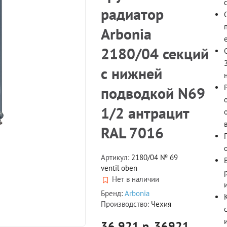
радиатор
Arbonia
2180/04 секций
с нижней
подводкой N69
1/2 антрацит
RAL 7016
Артикул:
2180/04 № 69
ventil oben
Нет в наличии
и
Бренд:
Arbonia
Производство:
Чехия
36 921 р.
36921