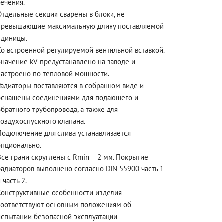
сечения.
Отдельные секции сварены в блоки, не
превышающие максимальную длину поставляемой
единицы.
Со встроенной регулируемой вентильной вставкой.
Значение kV предустанавлено на заводе и
настроено по тепловой мощности.
Радиаторы поставляются в собранном виде и
оснащены соединениями для подающего и
обратного трубопровода, а также для
воздухоспускного клапана.
Подключение для слива устанавливается
опционально.
Все грани скруглены с Rmin = 2 мм. Покрытие
радиаторов выполнено согласно DIN 55900 часть 1
 часть 2.
Конструктивные особенности изделия
соответствуют основным положениям об
испытании безопасной эксплуатации