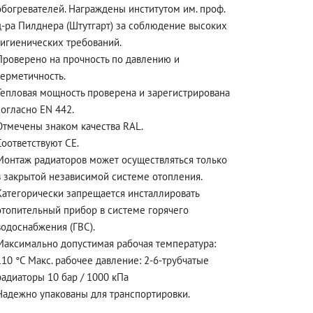
обогревателей. Награждены институтом им. проф.
д-ра Пилднера (Штутгарт) за соблюдение высоких
гигиенических требований.
Проверено на прочность по давлению и
герметичность.
Тепловая мощность проверена и зарегистрирована
согласно EN 442.
Отмечены знаком качества RAL.
Соответствуют CE.
Монтаж радиаторов может осуществляться только
в закрытой независимой системе отопления.
Категорически запрещается инсталлировать
отопительный прибор в системе горячего
водоснабжения (ГВС).
Максимально допустимая рабочая температура:
110 °C Макс. рабочее давление: 2-6-трубчатые
радиаторы 10 бар / 1000 кПа
Надежно упакованы для транспортировки.