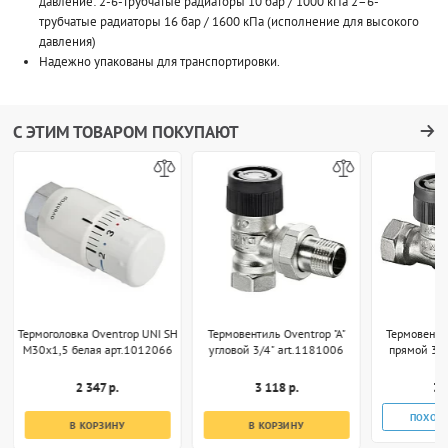
давление: 2-6-трубчатые радиаторы 10 бар / 1000 кПа 2–6-
трубчатые радиаторы 16 бар / 1600 кПа (исполнение для высокого
давления)
Надежно упакованы для транспортировки.
С ЭТИМ ТОВАРОМ ПОКУПАЮТ
Термоголовка Oventrop UNI SH
Термовентиль Oventrop "A"
Термовентил
M30x1,5 белая арт.1012066
угловой 3/4" art.1181006
прямой 3/4
2 347 р.
3 118 р.
3 
ПОХОЖ
В КОРЗИНУ
В КОРЗИНУ