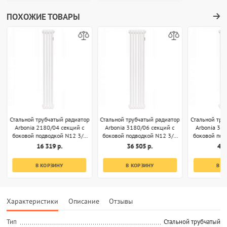
ПОХОЖИЕ ТОВАРЫ
Стальной трубчатый радиатор
Стальной трубчатый радиатор
Стальной тру
Arbonia 2180/04 секций с
Arbonia 3180/06 секций с
Arbonia 31
боковой подводкой N12 3/4
боковой подводкой N12 3/4
боковой под
белый
белый
б
16 319 р.
36 505 р.
48 
В КОРЗИНУ
В КОРЗИНУ
В К
Характеристики
Описание
Отзывы
Тип
Стальной трубчатый