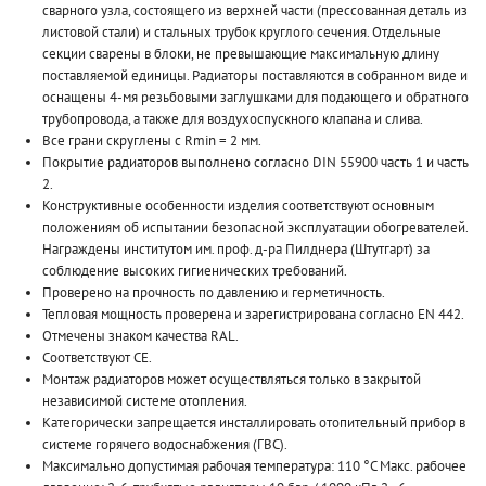
сварного узла, состоящего из верхней части (прессованная деталь из
листовой стали) и стальных трубок круглого сечения. Отдельные
секции сварены в блоки, не превышающие максимальную длину
поставляемой единицы. Радиаторы поставляются в собранном виде и
оснащены 4-мя резьбовыми заглушками для подающего и обратного
трубопровода, а также для воздухоспускного клапана и слива.
Все грани скруглены с Rmin = 2 мм.
Покрытие радиаторов выполнено согласно DIN 55900 часть 1 и часть
2.
Конструктивные особенности изделия соответствуют основным
положениям об испытании безопасной эксплуатации обогревателей.
Награждены институтом им. проф. д-ра Пилднера (Штутгарт) за
соблюдение высоких гигиенических требований.
Проверено на прочность по давлению и герметичность.
Тепловая мощность проверена и зарегистрирована согласно EN 442.
Отмечены знаком качества RAL.
Соответствуют CE.
Монтаж радиаторов может осуществляться только в закрытой
независимой системе отопления.
Категорически запрещается инсталлировать отопительный прибор в
системе горячего водоснабжения (ГВС).
Максимально допустимая рабочая температура: 110 °C Макс. рабочее