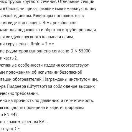
ьных трубок круглого сечения. Отдельные секции
ы в блоки, не превышающие максимальную длину
ляемой единицы. Радиаторы поставляются в
ном виде и оснащены 4-мя резьбовыми
ками для подающего и обратного трубопровода, а
ля воздухоспускного клапана и слива.
ни скруглены с Rmin = 2 мм.
ие радиаторов выполнено согласно DIN 55900
и часть 2.
уктивные особенности изделия соответствуют
ым положениям об испытании безопасной
атации обогревателей. Награждены институтом им.
д-ра Пилднера (Штутгарт) за соблюдение высоких
ических требований.
ено на прочность по давлению и герметичность.
ая мощность проверена и зарегистрирована
о EN 442.
ны знаком качества RAL.
ствуют CE.