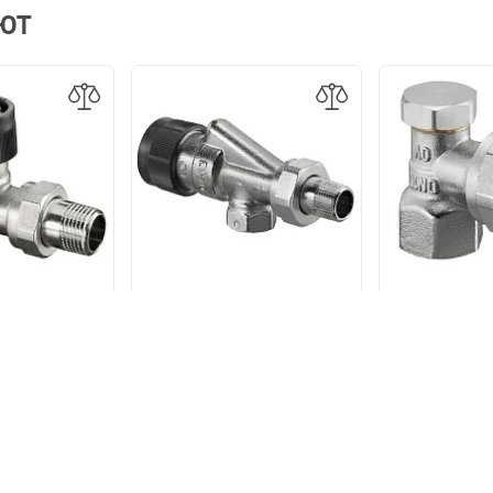
АЮТ
 Oventrop "A"
Термовентиль Oventrop "A"
Вентиль Oven
 art.1181106
осевой 3/4" art.1181406
на обратн
угловой 3/4
8 р.
4 406 р.
2 3
 ТОВАРЫ
В КОРЗИНУ
В КОРЗИНУ