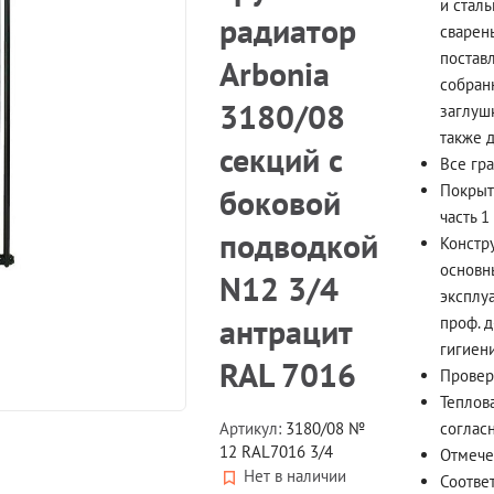
и стал
радиатор
сварен
постав
Arbonia
собран
3180/08
заглуш
также д
секций с
Все гра
Покрыт
боковой
часть 1 
подводкой
Констр
основн
N12 3/4
эксплу
антрацит
проф. 
гигиен
RAL 7016
Провер
Теплов
согласн
Артикул:
3180/08 №
12 RAL7016 3/4
Отмече
Нет в наличии
Соответ