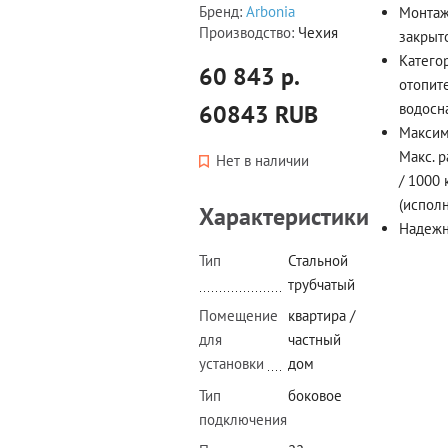
Бренд:
Arbonia
Монтаж
Производство:
Чехия
закрыт
Катего
60 843 р.
отопит
60843
RUB
водосн
Максим
Макс. р
Нет в наличии
/ 1000 
(испол
Характеристики
Надежн
Тип
Стальной
трубчатый
Помещение
квартира /
для
частный
установки
дом
Тип
боковое
подключения