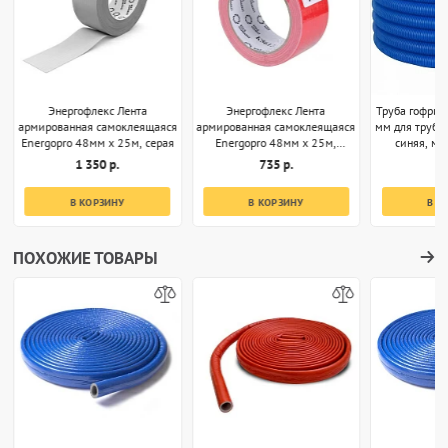
Энергофлекс Лента
Энергофлекс Лента
Труба гофрир
армированная самоклеящаяся
армированная самоклеящаяся
мм для труб 
Energopro 48мм х 25м, серая
Energopro 48мм х 25м,
синяя, м (
красная
1 350 р.
735 р.
5
В КОРЗИНУ
В КОРЗИНУ
В К
ПОХОЖИЕ ТОВАРЫ