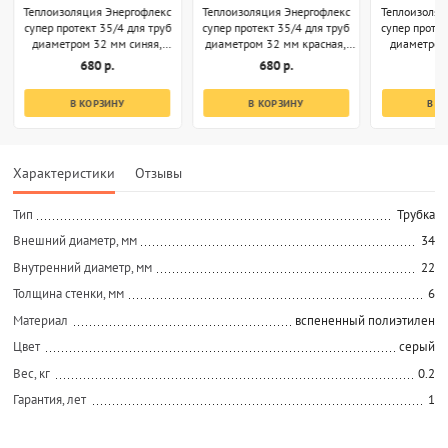
Теплоизоляция Энергофлекс
Теплоизоляция Энергофлекс
Теплоизоляц
супер протект 35/4 для труб
супер протект 35/4 для труб
супер протек
диаметром 32 мм синяя,
диаметром 32 мм красная,
диаметром
бухта 11 м
бухта 11 м
бух
680 р.
680 р.
5
В КОРЗИНУ
В КОРЗИНУ
В К
Характеристики
Отзывы
Тип
Трубка
Внешний диаметр, мм
34
Внутренний диаметр, мм
22
Толщина стенки, мм
6
Материал
вспененный полиэтилен
Цвет
серый
Вес, кг
0.2
Гарантия, лет
1