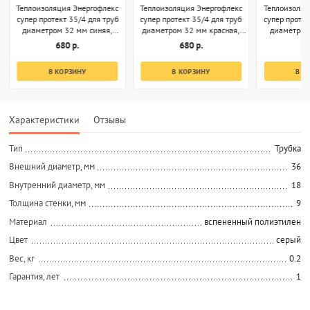
Теплоизоляция Энергофлекс
Теплоизоляция Энергофлекс
Теплоизоляц
супер протект 35/4 для труб
супер протект 35/4 для труб
супер протек
диаметром 32 мм синяя,
диаметром 32 мм красная,
диаметром
бухта 11 м
бухта 11 м
бух
680 р.
680 р.
5
В КОРЗИНУ
В КОРЗИНУ
В К
Характеристики
Отзывы
Тип
Трубка
Внешний диаметр, мм
36
Внутренний диаметр, мм
18
Толщина стенки, мм
9
Материал
вспененный полиэтилен
Цвет
серый
Вес, кг
0.2
Гарантия, лет
1