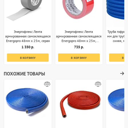
Энергофлекс Лента
Энергофлекс Лента
Труба гофрир
армированная самоклеящаяся
армированная самоклеящаяся
мм для труб 
Energopro 48мм х 25м, серая
Energopro 48мм х 25м,
синяя, м (
красная
1 350 р.
735 р.
5
В КОРЗИНУ
В КОРЗИНУ
В К
ПОХОЖИЕ ТОВАРЫ