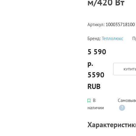
м/420 Вт
Артикул:
100035718100
Бренд:
Теплолюкс
П
5 590
р.
КУПИТЬ
5590
RUB
В
Самовыв
наличии
?
Характеристик