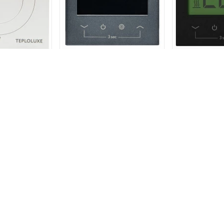
Терморегулятор
Термор
ор Теплолюкс
электронный Теплолюкс
электронны
 Solus белый
Pontus чёрный Space
Pontus
5 590 р.
4 3
0 р.
ПОХОЖИЕ ТОВАРЫ
В КОРЗИНУ