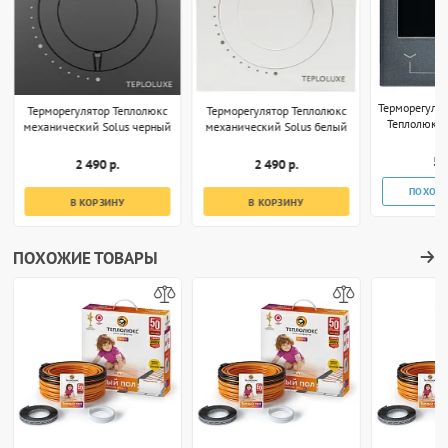
Терморегуля
Терморегулятор Теплолюкс
Терморегулятор Теплолюкс
Теплолюкс 
механический Solus черный
механический Solus белый
S
5 
2 490 р.
2 490 р.
ПОХОЖ
В КОРЗИНУ
В КОРЗИНУ
ПОХОЖИЕ ТОВАРЫ