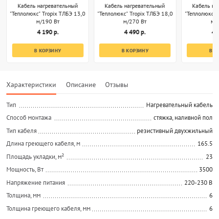
Кабель нагревательный
Кабель нагревательный
Кабель на
"Теплолюкс" Tropix ТЛБЭ 13,0
"Теплолюкс" Tropix ТЛБЭ 18,0
"Теплолюкс" 
м/190 Вт
м/270 Вт
м/
4 190 р.
4 490 р.
4 
В КОРЗИНУ
В КОРЗИНУ
В К
Характеристики
Описание
Отзывы
Тип
Нагревательный кабель
Способ монтажа
стяжка, наливной пол
Тип кабеля
резистивный двухжильный
Длина греющего кабеля, м
165.5
Площадь укладки, м²
23
Мощность, Вт
3500
Напряжение питания
220-230 В
Толщина, мм
6
Толщина греющего кабеля, мм
6