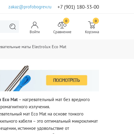
+7 (901) 180-33-00
zakaz@profobogrev.ru
0
0
Войти
Сравнение
Корзина
евательные маты Electrolux Eco Mat
я Eco Mat
– нагревательный мат без вредного
тромагнитного излучения.
евательный мат Eco Mat на основе тонкого
жильного кабеля – это оптимальный микроклимат
мещении, истинное удовольствие от