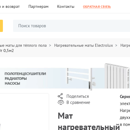
 и возврат
Партнерам
Контакты
ОБРАТНАЯ СВЯЗЬ
ые маты для тёплого пола
Нагревательные маты Electrolux
Нагр
Вт 0,5м2
Поделиться
Сери
В сравнение
элек
Нагр
Мат
двух
нагревательный
в по