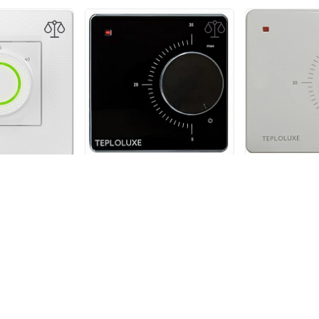
Терморегуля
ор Теплолюкс
Терморегулятор Теплолюкс
механический
 LumiSmart 25
механический LC 001
лый
чёрный
1 3
0 р.
1 390 р.
В КОРЗИНУ
В КОРЗИНУ