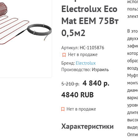
испол
Electrolux Eco
поль
элек
Mat EEM 75Вт
0,5м2
В эт
двух
зафи
Артикул:
НС-1105876
котор
Нет в продаже
обра
Бренд:
Electrolux
возду
Производство:
Израиль
Муфт
4 840 р.
монт
5 210 р.
диам
4840
RUB
вари
уров
Нет в продаже
длит
высо
Характеристики
выде
Опти