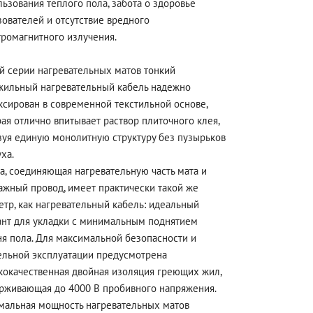
ьзования теплого пола, забота о здоровье
зователей и отсутствие вредного
тромагнитного излучения.
ой серии нагревательных матов тонкий
жильный нагревательный кабель надежно
ксирован в современной текстильной основе,
ая отлично впитывает раствор плиточного клея,
зуя единую монолитную структуру без пузырьков
ха.
а, соединяющая нагревательную часть мата и
ажный провод, имеет практически такой же
етр, как нагревательный кабель: идеальный
ант для укладки с минимальным поднятием
ня пола. Для максимальной безопасности и
ельной эксплуатации предусмотрена
кокачественная двойная изоляция греющих жил,
рживающая до 4000 В пробивного напряжения.
мальная мощность нагревательных матов