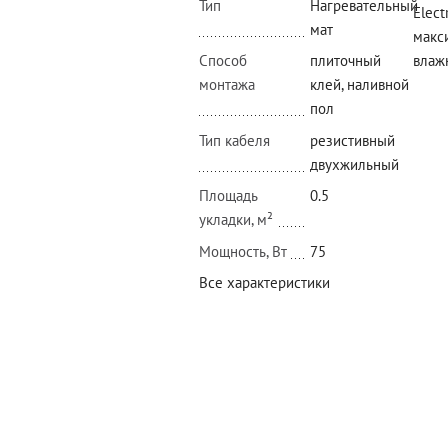
Тип
Нагревательный
Elect
мат
макс
влаж
Способ
плиточный
монтажа
клей, наливной
пол
Тип кабеля
резистивный
двухжильный
Площадь
0.5
укладки, м²
Мощность, Вт
75
Все характеристики