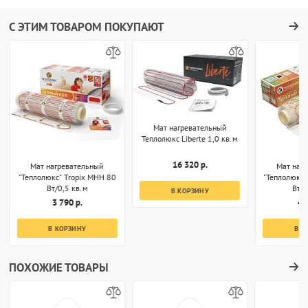
С ЭТИМ ТОВАРОМ ПОКУПАЮТ
Мат нагревательный
Теплолюкс Liberte 1,0 кв.м
16 320 р.
Мат нагревательный
Мат наг
"Теплолюкс" Tropix МНН 80
"Теплолюкс"
Вт/0,5 кв.м
Вт/1
В КОРЗИНУ
3 790 р.
4 
В КОРЗИНУ
В К
ПОХОЖИЕ ТОВАРЫ