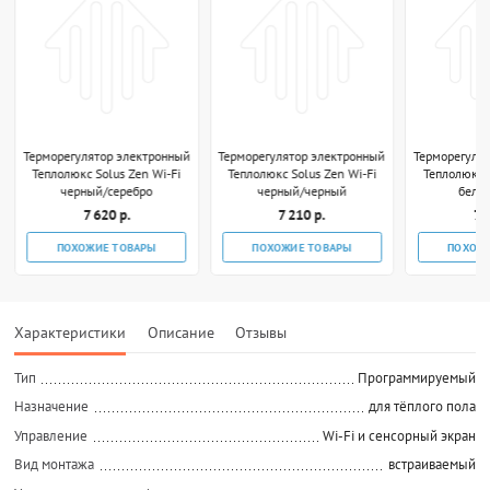
Терморегулятор электронный
Терморегулятор электронный
Терморегуля
Теплолюкс Solus Zen Wi-Fi
Теплолюкс Solus Zen Wi-Fi
Теплолюкс S
черный/серебро
черный/черный
белы
7 620 р.
7 210 р.
7 
ПОХОЖИЕ ТОВАРЫ
ПОХОЖИЕ ТОВАРЫ
ПОХОЖ
Характеристики
Описание
Отзывы
Тип
Программируемый
Назначение
для тёплого пола
Управление
Wi-Fi и сенсорный экран
Вид монтажа
встраиваемый