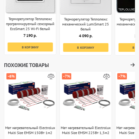
Терморегулятор Теплолюкс
Терморегулятор Теплолюкс
Терморегул
программируемый сенсорный
механический LumiSmart 25
механически
EcoSmart 25 Wi-Fi белый
белый
7 190 р.
4 090 р.
1 
В КОРЗИНУ
В КОРЗИНУ
В К
ПОХОЖИЕ ТОВАРЫ
-6%
-7%
-7%
Мат нагревательный Electrolux
Мат нагревательный Electrolux
Мат нагревате
Multi Size EMSM 150Вт 1м2
Multi Size EMSM 225Вт 1,5м2
Multi Size 