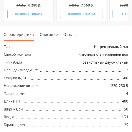
6 280 р.
7 560 р.
6 715 р.
8 095 р.
11 675 р.
ПОХОЖИЕ ТОВАРЫ
ПОХОЖИЕ ТОВАРЫ
ПОХОЖ
Характеристики
Описание
Отзывы
Тип
Нагревательный мат
Способ монтажа
плиточный клей, наливной пол
Тип кабеля
резистивный двухжильный
Площадь укладки, м²
2
Мощность, Вт
300
Напряжение питания
220-230 В
Толщина, мм
4
Длина, см
400
Ширина, см
50
Вес, кг
1.34
Гарантия, лет
25