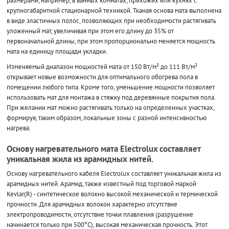
размерами, например, в ванных комнатах, прихожих или кухнях с
крупногабаритной стационарной техникой. Тканая основа мата выполнена
в виде эластичных полос, позволяющих при необходимости растягивать
уложенный мат, увеличивая при этом его длину до 35% от
первоначальной длины, при этом пропорционально меняется мощность
мата на единицу площади укладки.
Изменяемый диапазон мощностей мата от 150 Вт/м² до 111 Вт/м²
открывает новые возможности для оптимального обогрева пола в
помещении любого типа. Кроме того, уменьшение мощности позволяет
использовать мат для монтажа в стяжку под деревянные покрытия пола.
При желании мат можно растягивать только на определенных участках,
формируя, таким образом, локальные зоны с разной интенсивностью
нагрева.
Основу нагревательного мата Electrolux составляет
уникальная жила из арамидных нитей.
Основу нагревательного кабеля Electrolux составляет уникальная жила из
арамидных нитей. Арамид, также известный под торговой маркой
Kevlar(R) - синтетическое волокно высокой механической и термической
прочности. Для арамидных волокон характерно отсутствие
электропроводимости, отсутствие точки плавления (разрушение
начинается только при 500°С), высокая механическая прочность. Этот