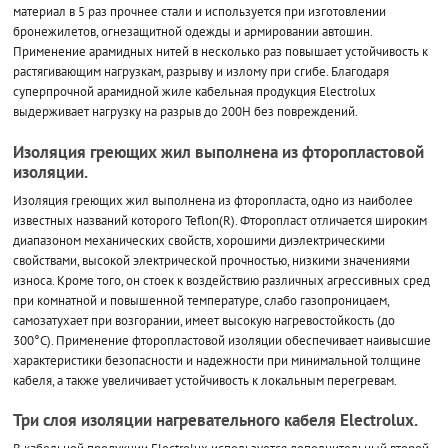
материал в 5 раз прочнее стали и используется при изготовлении
бронежилетов, огнезащитной одежды и армировании автошин.
Применение арамидных нитей в несколько раз повышает устойчивость к
растягивающим нагрузкам, разрыву и излому при сгибе. Благодаря
суперпрочной арамидной жиле кабельная продукция Electrolux
выдерживает нагрузку на разрыв до 200Н без повреждений.
Изоляция греющих жил выполнена из фторопластовой
изоляции.
Изоляция греющих жил выполнена из фторопласта, одно из наиболее
известных названий которого Teflon(R). Фторопласт отличается широким
диапазоном механических свойств, хорошими диэлектрическими
свойствами, высокой электрической прочностью, низкими значениями
износа. Кроме того, он стоек к воздействию различных агрессивных сред
при комнатной и повышенной температуре, слабо газопроницаем,
самозатухает при возгорании, имеет высокую нагревостойкость (до
300°С). Применение фторопластовой изоляции обеспечивает наивысшие
характеристики безопасности и надежности при минимальной толщине
кабеля, а также увеличивает устойчивость к локальным перегревам.
Три слоя изоляции нагревательного кабеля Electrolux.