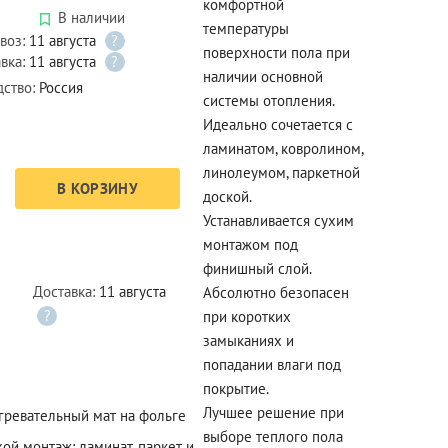
комфортной
В наличии
температуры
воз:
11 августа
?
поверхности пола при
вка:
11 августа
?
наличии основной
дство:
Россия
системы отопления.
Идеально сочетается с
ламинатом, ковролином,
линолеумом, паркетной
В КОРЗИНУ
доской.
Устанавливается сухим
монтажом под
финишный слой.
Доставка:
11 августа
Абсолютно безопасен
?
при коротких
замыканиях и
попадании влаги под
покрытие.
Лучшее решение при
гревательный мат на фольге
выборе теплого пола
хой монтаж: ламинат, паркет и