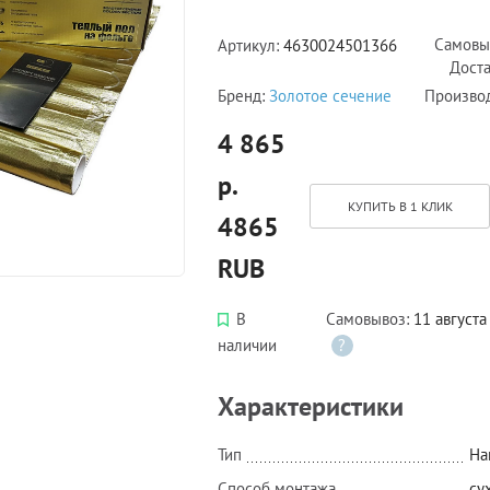
Самовы
Артикул:
4630024501366
Доста
Бренд:
Золотое сечение
Произво
4 865
р.
КУПИТЬ В 1 КЛИК
4865
RUB
В
Самовывоз:
11 августа
наличии
?
Характеристики
Тип
На
Способ монтажа
су