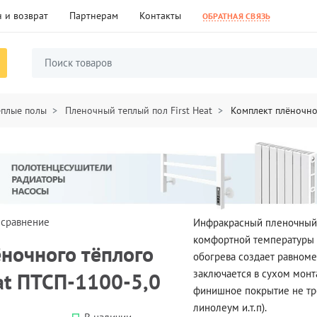
 и возврат
Партнерам
Контакты
ОБРАТНАЯ СВЯЗЬ
ёплые полы
Пленочный теплый пол First Heat
Комплект плёночног
 сравнение
Инфракрасный пленочный 
комфортной температуры 
ночного тёплого
обогрева создает равноме
заключается в сухом монт
eat ПТСП-1100-5,0
финишное покрытие не тре
линолеум и.т.п).