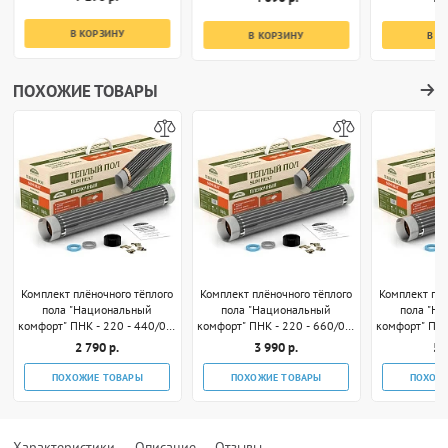
В КОРЗИНУ
В КОРЗИНУ
В К
ПОХОЖИЕ ТОВАРЫ
Комплект плёночного тёплого
Комплект плёночного тёплого
Комплект плё
пола "Национальный
пола "Национальный
пола "Н
комфорт" ПНК - 220 - 440/0,5
комфорт" ПНК - 220 - 660/0,5
комфорт" ПНК
- 2
- 3
2 790 р.
3 990 р.
5 
ПОХОЖИЕ ТОВАРЫ
ПОХОЖИЕ ТОВАРЫ
ПОХОЖ
Характеристики
Описание
Отзывы