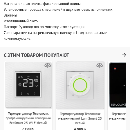
Нагревательная пленка фиксированной длины
Установочные провода с изоляцией в двух цветовых исполнениях
Зажимы
Изоляционный скотч
Паспорт. Руководство по монтажу и эксплуатации
7 лет гарантии на нагревательную пленку и 1 год на остальные
комплектующие.
С ЭТИМ ТОВАРОМ ПОКУПАЮТ
Терморегулятор Теплолюкс
Терморегулятор Теплолюкс
Терморегул
программируемый сенсорный
механический LumiSmart 25
механически
EcoSmart 25 Wi-Fi белый
белый
7 190 р.
4 090 р.
1 