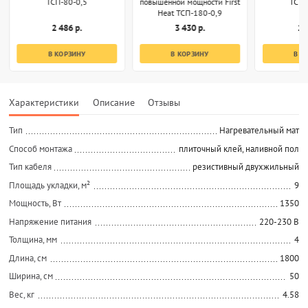
ТСП-80-0,5
повышенной мощности First
ТСП-
Heat ТСП-180-0,9
2 486 р.
3 430 р.
2 
В КОРЗИНУ
В КОРЗИНУ
В К
Характеристики
Описание
Отзывы
Тип
Нагревательный мат
Способ монтажа
плиточный клей, наливной пол
Тип кабеля
резистивный двухжильный
Площадь укладки, м²
9
Мощность, Вт
1350
Напряжение питания
220-230 В
Толщина, мм
4
Длина, см
1800
Ширина, см
50
Вес, кг
4.58