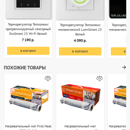
Терморегулятор Теплолюкс
Терморегулятор Теплолюкс
Терморегул
программируемый сенсорный
механический LumiSmart 25
механически
EcoSmart 25 Wi-Fi белый
белый
7 190 р.
4 090 р.
1 
В КОРЗИНУ
В КОРЗИНУ
В К
ПОХОЖИЕ ТОВАРЫ
Нагревательный мат First Heat
Нагревательный мат
Нагревательны