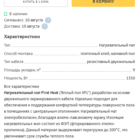
В КОРЗИНУ
КУПИТЬ В 1 КЛИК
В наличии
Самовывоз:
10 августа
?
Доставка:
10 августа
?
Характеристики
Тип
Нагревательный мат
Способ монтажа
плиточный клей, наливной пол
Тип кабеля
резистивный двухжильный
Площадь укладки, м²
9
Мощность, Вт
1350
Все характеристики
Нагревательный мат First Heat
(Теплый пол №1*) разработан на основе
двухжильного экранированного кабеля. Идеально подходит для
обеспечения и поддержания комфортной температуры поверхности пола
в помещениях с центральным отоплением. Нагревательный мат
электробезопасен, благодаря алюмо-лавсановому экрану. Изоляция
нагревательных жил состоит из ФЭП (фторированного этилен-
пропилена). Данный материал выдерживает перегрузки до 200°С , что
увеличивает срок службы теплого пола.