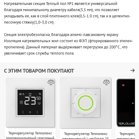
Нагревательная секция Теплый пол №1 является универсальной
благодаря минимальному диаметру кабеля(3,5 мм), что позволяет
укладывать ее, как в слой плиточного клея(0,5-1.0 см), так и в цементно-
песочную стяжку(1,0-3,0 см).
Секция электробезопасна, благодаря алюмо-лавсановому экрану.
Изоляция нагревательных жил состоит из ФЭП (фторированного этилен-
пропилена). Данный материал выдерживает перегрузки до 200°С , что
увеличивает срок службы теплого пола.
С ЭТИМ ТОВАРОМ ПОКУПАЮТ
Терморегулятор Теплолюкс
Терморегулятор Теплолюкс
Терморегул
программируемый сенсорный
механический LumiSmart 25
механически