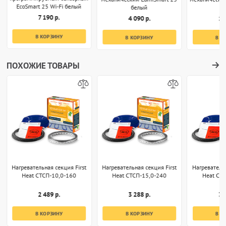
EcoSmart 25 Wi-Fi белый
белый
7 190 р.
4 090 р.
1 
В КОРЗИНУ
В КОРЗИНУ
В К
ПОХОЖИЕ ТОВАРЫ
Нагревательная секция First
Нагревательная секция First
Нагревательн
Heat СТСП-10,0-160
Heat СТСП-15,0-240
Heat СТ
2 489 р.
3 288 р.
3 
В КОРЗИНУ
В КОРЗИНУ
В К