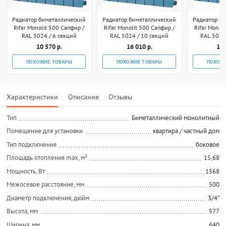
Радиатор биметаллический
Радиатор биметаллический
Радиатор б
Rifar Monolit 500 Сапфир /
Rifar Monolit 500 Сапфир /
Rifar Monol
RAL 5024 / 6 секций
RAL 5024 / 10 секций
RAL 5024
10 570 р.
16 010 р.
18 
ПОХОЖИЕ ТОВАРЫ
ПОХОЖИЕ ТОВАРЫ
ПОХОЖ
Характеристики
Описание
Отзывы
Тип
Биметаллический монолитный
Помещение для установки
квартира / частный дом
Тип подключения
боковое
Площадь отопления max, м²
15,68
Мощность, Вт
1568
Межосевое расстояние, мм
500
Диаметр подключения, дюйм
3/4"
Высота, мм
577
Ширина, мм
640