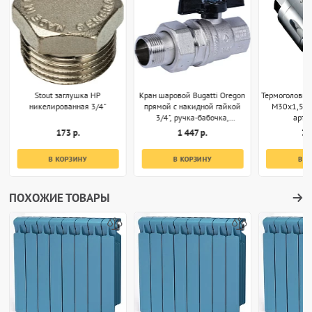
Stout заглушка НР
Кран шаровой Bugatti Oregon
Термоголовка
никелированная 3/4"
прямой с накидной гайкой
M30x1,5 х
3/4", ручка-бабочка,
арт.
арт.03220032
173 р.
1 447 р.
3 
В КОРЗИНУ
В КОРЗИНУ
В К
ПОХОЖИЕ ТОВАРЫ