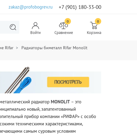
+7 (901) 180-33-00
zakaz@profobogrev.ru
0
0
Войти
Сравнение
Корзина
е Rifar
Радиаторы биметалл Rifar Monolit
металлический радиатор
MONOLIT
– это
инципиально новый, запатентованный
опительный прибор компании «РИФАР» с особо
сокими техническими характеристиками,
вечающими самым суровым условиям