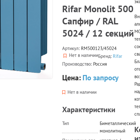
эк
Rifar Monolit 500
Вн
Сапфир / RAL
ал
5024 / 12 секций
MO
те
со
Артикул:
RM500123/45024
св
Нет в наличии
Бренд:
Rifar
Бл
Производство:
Россия
от
Цена:
По запросу
во
Ра
на
Нет в наличии
ко
те
Характеристики
сп
Тип
Биметаллический
К
монолитный
и