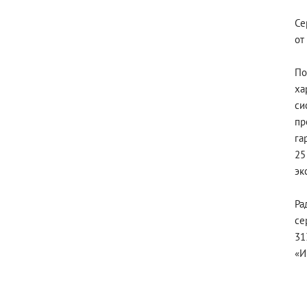
Се
от
По
ха
си
пр
га
25
эк
Ра
се
31
«И