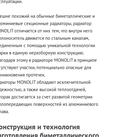
сплуатации.
ешне похожий на обычные биметаллические и
юминиевые секционные радиаторы, радиатор
NOLIT отличается от них тем, что внутри него
плоноситель движется по стальным каналам,
единенным с помощью уникальной технологии
арки в единую неразборную конструкцию.
агодаря этому в радиаторе MONOLIT в принципе
сутствуют участки, потенциально опасные для
зникновения протечек.
диаторы MONOLIT обладают исключительной
дежностью, а также высокой теплоотдачей,
торая достигается за счет развитой геометрии
плопередающих поверхностей из алюминиевого
лава.
онструкция и технология
зготовления биметаллического