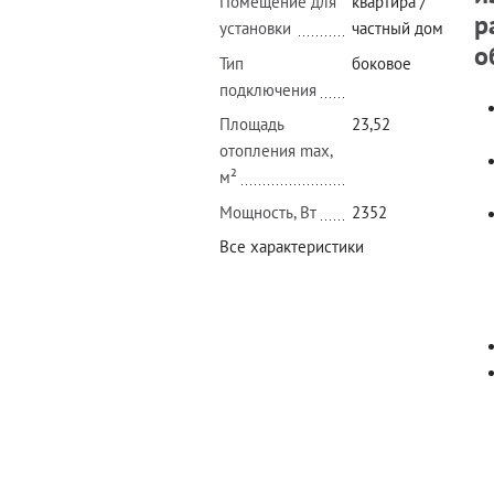
Помещение для
квартира /
р
установки
частный дом
о
Тип
боковое
подключения
Площадь
23,52
отопления max,
м²
Мощность, Вт
2352
Все характеристики