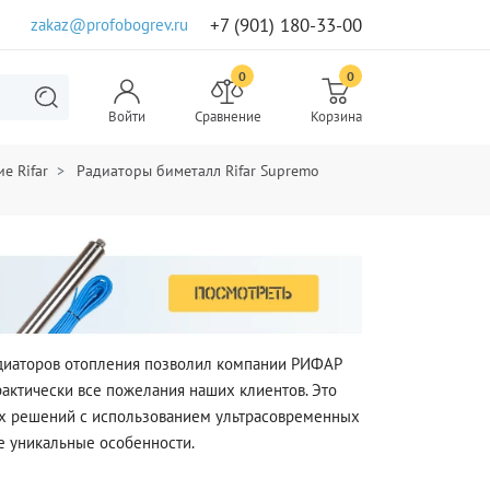
+7 (901) 180-33-00
zakaz@profobogrev.ru
0
0
Войти
Сравнение
Корзина
е Rifar
Радиаторы биметалл Rifar Supremo
адиаторов отопления позволил компании РИФАР
рактически все пожелания наших клиентов. Это
их решений с использованием ультрасовременных
е уникальные особенности.