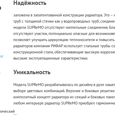
Надёжность
o
заложена в запатентованной конструкции радиатора. Это –
труб с толщиной стенки как у водопроводных труб, соедине
модели SUPReMO отсутствуют ниппельные соединения. Бла
отсутствуют участки, потенциально опасные для возникнов
позволяет улучшить циркуляцию теплоносителя и повысить
радиаторов компания РИФАР использует стальные трубы со
конструкционной стали, обеспечивающие высокую коррози
far
высокие эксплуатационные характеристики.
Уникальность
у
Модель SUPReMO разрабатывалась по дизайну в духе нашег
выборе цветовых комбинаций. Верхние и боковые решетки
композитный концепт радиатора из секций и боковых панеле
любом интерьере радиатор SUPReMO приобрел гармоничны
лический