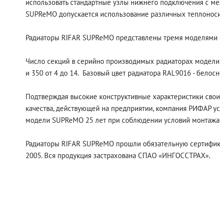
использовать стандартные узлы нижнего подключения с ме
SUPReMO допускается использование различных теплоносите
Радиаторы RIFAR SUPReMO представлены тремя моделями с
Число секций в серийно производимых радиаторах модели
и 350 от 4 до 14. Базовый цвет радиатора RAL9016 - белос
Подтверждая высокие конструктивные характеристики свои
качества, действующей на предприятии, компания РИФАР ус
модели SUPReMO 25 лет при соблюдении условий монтажа 
Радиаторы RIFAR SUPReMO прошли обязательную сертифика
2005. Вся продукция застрахована СПАО «ИНГОССТРАХ».