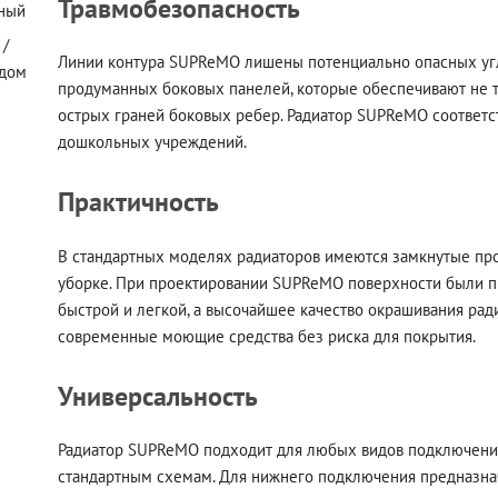
Травмобезопасность
ный
 /
Линии контура SUPReMO лишены потенциально опасных угло
 дом
продуманных боковых панелей, которые обеспечивают не то
острых граней боковых ребер. Радиатор SUPReMO соответс
дошкольных учреждений.
Практичность
В стандартных моделях радиаторов имеются замкнутые про
уборке. При проектировании SUPReMO поверхности были пр
быстрой и легкой, а высочайшее качество окрашивания рад
современные моющие средства без риска для покрытия.
Универсальность
Радиатор SUPReMO подходит для любых видов подключений
стандартным схемам. Для нижнего подключения предназн