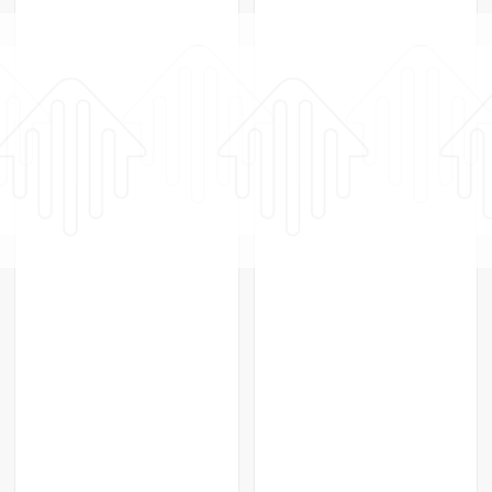
Радиатор биметаллический Rifar
Supremo 500 Сапфир / RAL 5024 / 6
секций
Rifar
Россия
Радиатор биметаллический Rifar
Нет в наличии
Supremo 500 Бордо / RAL 3011 / 6
По запросу
секций
Rifar
Россия
Нет в наличии
По запросу
ПОХОЖИЕ ТОВАРЫ
ПОХОЖИЕ ТОВАРЫ