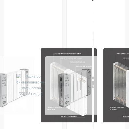
‹
›
Радиатор биметаллический Rifar
Радиатор биметаллический Rifar
Supremo 350 / 7 секций
Supremo 350 / 8 секций
Rifar
Россия
Rifar
Россия
Нет в наличии
Нет в наличии
По запросу
По запросу
ПОХОЖИЕ ТОВАРЫ
ПОХОЖИЕ ТОВАРЫ