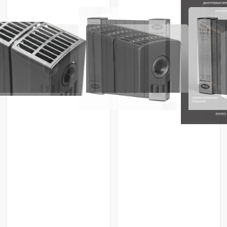
Радиатор биметаллический Rifar
Радиатор биметаллический Rifar
Supremo 500 Титан / RAL 7012 / 4
Supremo 500 Титан / RAL 7012 / 6
секции
секций
Rifar
Россия
Rifar
Россия
Нет в наличии
Нет в наличии
По запросу
По запросу
ПОХОЖИЕ ТОВАРЫ
ПОХОЖИЕ ТОВАРЫ