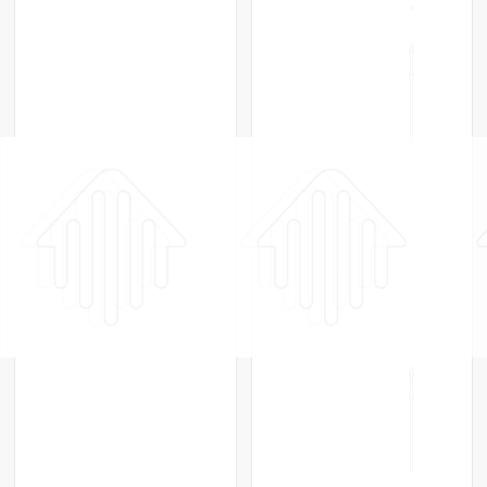
‹
›
Радиатор биметаллический Rifar
Радиатор биметаллический Rifar
Supremo 350 / 9 секций
Supremo 350 / 10 секций
Rifar
Россия
Rifar
Россия
Нет в наличии
Нет в наличии
По запросу
По запросу
ПОХОЖИЕ ТОВАРЫ
ПОХОЖИЕ ТОВАРЫ