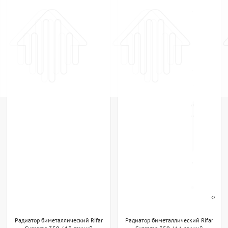
‹
›
Радиатор биметаллический Rifar
Радиатор биметаллический Rifar
Supremo 350 / 13 секций
Supremo 350 / 14 секций
Rifar
Россия
Rifar
Россия
Нет в наличии
Нет в наличии
По запросу
По запросу
ПОХОЖИЕ ТОВАРЫ
ПОХОЖИЕ ТОВАРЫ