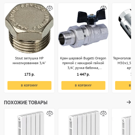
Stout заглушка НР
Кран шаровой Bugatti Oregon
Термоголовка
никелированная 3/4"
прямой с накидной гайкой
M30x1,5 х
3/4", ручка-бабочка,
арт.
арт.03220032
173 р.
1 447 р.
3 
В КОРЗИНУ
В КОРЗИНУ
В К
ПОХОЖИЕ ТОВАРЫ