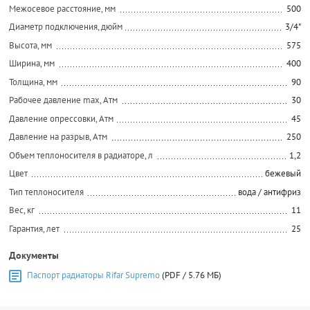
Межосевое расстояние, мм
500
Диаметр подключения, дюйм
3/4"
Высота, мм
575
Ширина, мм
400
Толщина, мм
90
Рабочее давление max, Атм
30
Давление опрессовки, Атм
45
Давление на разрыв, Атм
250
Объем теплоносителя в радиаторе, л
1,2
Цвет
бежевый
Тип теплоносителя
вода / антифриз
Вес, кг
11
Гарантия, лет
25
Документы
Паспорт радиаторы Rifar Supremo
(PDF / 5.76 МБ)