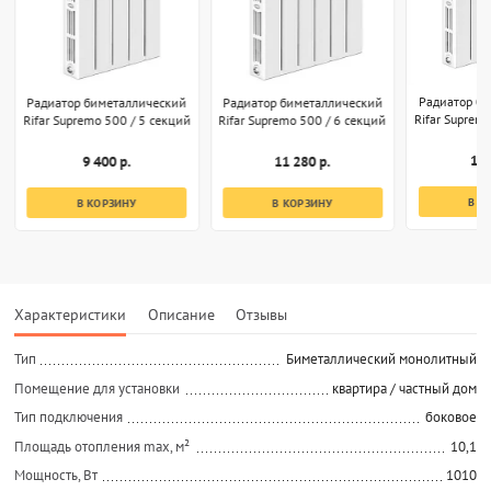
Радиатор б
Радиатор биметаллический
Радиатор биметаллический
Rifar Suprem
Rifar Supremo 500 / 5 секций
Rifar Supremo 500 / 6 секций
13 
9 400 р.
11 280 р.
В К
В КОРЗИНУ
В КОРЗИНУ
Характеристики
Описание
Отзывы
Тип
Биметаллический монолитный
Помещение для установки
квартира / частный дом
Тип подключения
боковое
Площадь отопления max, м²
10,1
Мощность, Вт
1010