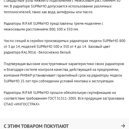
стандартные узлы нижнего подключения с межосевым расстоянием 50
мм. В радиаторе SUPReMO допускается использование различных
теплоносителей, таких как вода, антифризы или масло.
Радиаторы RIFAR SUPReMO представлены тремя моделями с
межосевыми расстояниями 800, 500 и 350 мм.
Число секций в серийно производимых радиаторах модели SUPReMO 800
от 3 до 14, моделей SUPReMO 500 и 350 от 4 до 14. Базовый цвет
радиатора RAL9016 - белоснежно белый.
Подтверждая высокие конструктивные характеристики своих радиаторов
и благодаря системе контроля качества, действующей на предприятии,
компания РИФАР устанавливает гарантийный срок на радиаторы модели
SUPReMO 25 лет при соблюдении условий монтажа и эксплуатации.
Радиаторы RIFAR SUPReMO прошли обязательную сертификацию на
соответствие требованиям ГОСТ 31311-2005. Вся продукция застрахована
СПАО «ИНГОССТРАХ».
С ЭТИМ ТОВАРОМ ПОКУПАЮТ