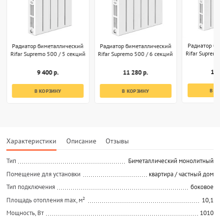
Радиатор б
Радиатор биметаллический
Радиатор биметаллический
Rifar Suprem
Rifar Supremo 500 / 5 секций
Rifar Supremo 500 / 6 секций
13 
9 400 р.
11 280 р.
В К
В КОРЗИНУ
В КОРЗИНУ
Характеристики
Описание
Отзывы
Тип
Биметаллический монолитный
Помещение для установки
квартира / частный дом
Тип подключения
боковое
Площадь отопления max, м²
10,1
Мощность, Вт
1010