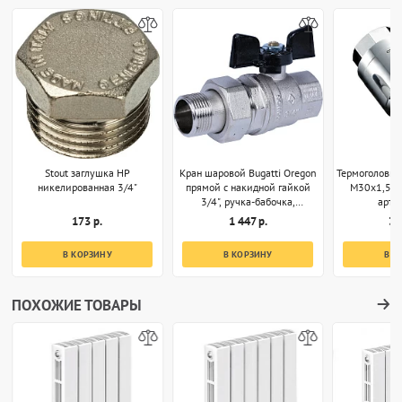
Stout заглушка НР
Кран шаровой Bugatti Oregon
Термоголовка
никелированная 3/4"
прямой с накидной гайкой
M30x1,5 х
3/4", ручка-бабочка,
арт.
арт.03220032
173 р.
1 447 р.
3 
В КОРЗИНУ
В КОРЗИНУ
В К
ПОХОЖИЕ ТОВАРЫ