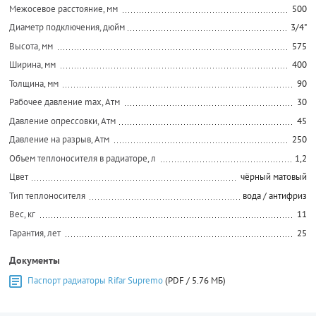
Межосевое расстояние, мм
500
Диаметр подключения, дюйм
3/4"
Высота, мм
575
Ширина, мм
400
Толщина, мм
90
Рабочее давление max, Атм
30
Давление опрессовки, Атм
45
Давление на разрыв, Атм
250
Объем теплоносителя в радиаторе, л
1,2
Цвет
чёрный матовый
Тип теплоносителя
вода / антифриз
Вес, кг
11
Гарантия, лет
25
Документы
Паспорт радиаторы Rifar Supremo
(PDF / 5.76 МБ)