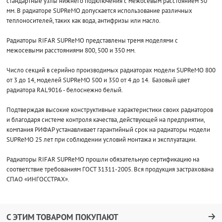
стандартные узлы нижнего подключения с межосевым расстоянием 50
мм. В радиаторе SUPReMO допускается использование различных
теплоносителей, таких как вода, антифризы или масло.
Радиаторы RIFAR SUPReMO представлены тремя моделями с
межосевыми расстояниями 800, 500 и 350 мм.
Число секций в серийно производимых радиаторах модели SUPReMO 800
от 3 до 14, моделей SUPReMO 500 и 350 от 4 до 14. Базовый цвет
радиатора RAL9016 - белоснежно белый.
Подтверждая высокие конструктивные характеристики своих радиаторов
и благодаря системе контроля качества, действующей на предприятии,
компания РИФАР устанавливает гарантийный срок на радиаторы модели
SUPReMO 25 лет при соблюдении условий монтажа и эксплуатации.
Радиаторы RIFAR SUPReMO прошли обязательную сертификацию на
соответствие требованиям ГОСТ 31311-2005. Вся продукция застрахована
СПАО «ИНГОССТРАХ».
С ЭТИМ ТОВАРОМ ПОКУПАЮТ