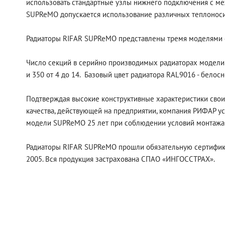
использовать стандартные узлы нижнего подключения с ме
SUPReMO допускается использование различных теплоносите
Радиаторы RIFAR SUPReMO представлены тремя моделями с
Число секций в серийно производимых радиаторах модели
и 350 от 4 до 14. Базовый цвет радиатора RAL9016 - белос
Подтверждая высокие конструктивные характеристики свои
качества, действующей на предприятии, компания РИФАР ус
модели SUPReMO 25 лет при соблюдении условий монтажа 
Радиаторы RIFAR SUPReMO прошли обязательную сертифика
2005. Вся продукция застрахована СПАО «ИНГОССТРАХ».