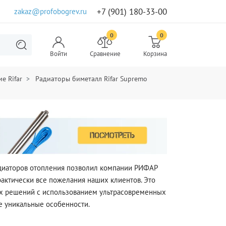
+7 (901) 180-33-00
zakaz@profobogrev.ru
0
0
Войти
Сравнение
Корзина
е Rifar
Радиаторы биметалл Rifar Supremo
адиаторов отопления позволил компании РИФАР
рактически все пожелания наших клиентов. Это
их решений с использованием ультрасовременных
е уникальные особенности.