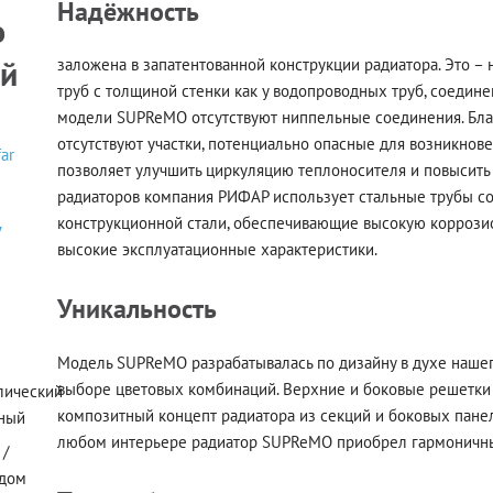
Надёжность
o
ий
заложена в запатентованной конструкции радиатора. Это –
труб с толщиной стенки как у водопроводных труб, соедине
модели SUPReMO отсутствуют ниппельные соединения. Бла
отсутствуют участки, потенциально опасные для возникнов
far
позволяет улучшить циркуляцию теплоносителя и повысить
радиаторов компания РИФАР использует стальные трубы со
конструкционной стали, обеспечивающие высокую коррози
у
высокие эксплуатационные характеристики.
Уникальность
Модель SUPReMO разрабатывалась по дизайну в духе нашег
выборе цветовых комбинаций. Верхние и боковые решетки
лический
композитный концепт радиатора из секций и боковых панеле
ный
любом интерьере радиатор SUPReMO приобрел гармоничны
 /
 дом