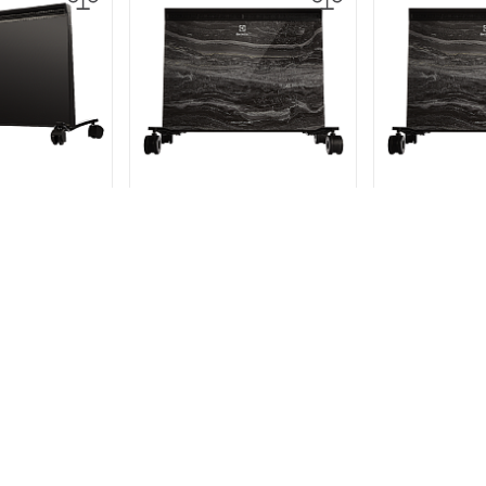
ь Electrolux
Электропанель Electrolux
Электропане
Brilliant Next
ECH/BMI-2000 Marble
ECH/BMI-1
ный
черный мрамор
черный
90 р.
19 990 р.
15 9
 ТОВАРЫ
ПОХОЖИЕ ТОВАРЫ
ПОХОЖИ